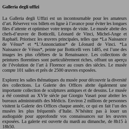
Galleria degli uffizi
La Galleria degli Uffizi est un incontournable pour les amateurs
d’art. Réservez vos billets en ligne à l’avance pour éviter les longues
files d’attente et optimiser votre temps de visite. Le musée abrite des
chefs-d’œuvre de Botticelli, Léonard de Vinci, Michel-Ange et
Raphaël. Priorisez les œuvres principales, telles que *La Naissance
de Vénus* et *L’Annonciation* de Léonard de Vinci. *La
Naissance de Vénus*, peinte par Botticelli vers 1485, est l’une des
images les plus célèbres de la Renaissance. Les collections de
peintures florentines sont particulièrement riches, offrant un aperçu
de l’évolution de l’art à Florence au cours des siècles. Le musée
compte 101 salles et près de 2500 œuvres exposées.
Explorez les salles thématiques du musée pour découvrir la diversité
des collections. La Galerie des Offices abrite également une
importante collection de sculptures antiques et de dessins. Le musée
a été construit au XVIe siècle par Giorgio Vasari pour abriter les
bureaux administratifs des Médicis. Environ 2 millions de personnes
visitent la Galerie des Offices chaque année, ce qui en fait l’un des
musées les plus fréquentés d’Italie. N’hésitez pas à louer un
audioguide pour approfondir vos connaissances sur les œuvres
exposées. La galerie est ouverte du mardi au dimanche, de 8h15 à
18h50.