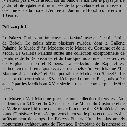
N’hésitez pas à vous asseoir sur un banc et à admirer le paysage. Le
jardin abrite également un musée de la porcelaine et un musée du
costume et de la mode. L’entrée au Jardin de Boboli coûte environ
10 euros.
Palazzo pitti
Le Palazzo Pitti est un immense palais situé juste en face du Jardin
de Boboli. Le palais abrite plusieurs musées, dont la Galleria
Palatina, le Musée d’Art Moderne et le Musée du Costume et de la
Mode. La Galleria Palatina abrite une collection exceptionnelle de
peintures de la Renaissance et du Baroque, notamment des œuvres
de Raphaël, Titien et Rubens. La collection de Raphaël est
particulièrement remarquable, avec des chefs-d’œuvre tels que *La
Madone à la chaise* et *Le portrait de Maddalena Strozzi*. Le
palais a été construit au XVe siècle par la famille Pitti, puis a été
acheté par les Médicis au XVIe siècle. Le palais compte plus de 500
pièces.
Le Musée d’Art Moderne présente une collection d’œuvres d’art
italiennes du XIXe et du XXe siècles. Le Musée du Costume et de
la Mode retrace l’histoire de la mode florentine du XVIe siècle à nos
jours. Choisissez le musée qui vous intéresse le plus et consacrez-lui
suffisamment de temps. Le Palazzo Pitti est l’un des plus grands
monuments architecturaux de Florence. Il témoigne de la richesse et