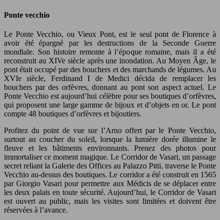
Ponte vecchio
Le Ponte Vecchio, ou Vieux Pont, est le seul pont de Florence à
avoir été épargné par les destructions de la Seconde Guerre
mondiale. Son histoire remonte à l’époque romaine, mais il a été
reconstruit au XIVe siècle après une inondation. Au Moyen Âge, le
pont était occupé par des bouchers et des marchands de légumes. Au
XVIe siècle, Ferdinand I de Medici décida de remplacer les
bouchers par des orfèvres, donnant au pont son aspect actuel. Le
Ponte Vecchio est aujourd’hui célèbre pour ses boutiques d’orfèvres,
qui proposent une large gamme de bijoux et d’objets en or. Le pont
compte 48 boutiques d’orfèvres et bijoutiers.
Profitez du point de vue sur l’Arno offert par le Ponte Vecchio,
surtout au coucher du soleil, lorsque la lumière dorée illumine le
fleuve et les bâtiments environnants. Prenez des photos pour
immortaliser ce moment magique. Le Corridor de Vasari, un passage
secret reliant la Galerie des Offices au Palazzo Pitti, traverse le Ponte
Vecchio au-dessus des boutiques. Le corridor a été construit en 1565
par Giorgio Vasari pour permettre aux Médicis de se déplacer entre
les deux palais en toute sécurité. Aujourd’hui, le Corridor de Vasari
est ouvert au public, mais les visites sont limitées et doivent être
réservées à l’avance.