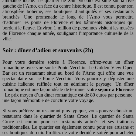
ambiance locale. Le quartier de San Niccolò est situé sur la rive
gauche de l’Arno, en face du centre historique. Il est connu pour son
atmosphère bohème, ses boutiques d’antiquités et ses restaurants
branchés. Une promenade le long de l’Arno vous permettra
d’admirer les ponts de Florence et les bâtiments historiques qui
bordent le fleuve. Environ 1 million de personnes visitent les musées
de Florence chaque année, soulignant l’importance culturelle de la
ville.
Soir : dîner d’adieu et souvenirs (2h)
Pour votre dernière soirée à Florence, offrez-vous un dîner
romantique avec vue sur le Ponte Vecchio. Le Golden View Open
Bar est un restaurant situé au bord de l’Arno qui offre une vue
spectaculaire sur le Ponte Vecchio. Vous pourrez y déguster une
cuisine italienne raffinée tout en admirant le paysage. Un dîner
romantique est une façon idéale de terminer votre
séjour à Florence
. Le prix moyen d’un dîner romantique est de 80 euros par personne,
une façon mémorable de conclure votre voyage.
Si vous préférez un restaurant plus typique, vous pouvez choisir un
restaurant dans le quartier de Santa Croce. Le quartier de Santa
Croce est connu pour ses restaurants animés et ses trattorias
traditionnelles. Le quartier est également connu pour ses artisans et
ses boutiques de cuir. Profitez de votre dernière soirée pour acheter