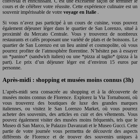
convivial et enrichissant. C’est une excellente façon de terminer le
cours et de célébrer votre réussite. Cette expérience culinaire est un
souvenir impérissable de votre
voyage en Italie
.
Si vous n’avez pas participé à un cours de cuisine, vous pouvez
également déjeuner léger dans le quartier de San Lorenzo, situé à
proximité du Mercato Centrale. Vous y trouverez de nombreux
restaurants et cafés proposant une variété de plats et de boissons. Le
quartier de San Lorenzo est un lieu animé et cosmopolite, où vous
pourrez profiter de l’atmosphère florentine. N’hésitez pas à essayer
un *panino* (sandwich italien) ou une *pizza al taglio* (pizza à la
part). Le prix d’un déjeuner léger est d’environ 15 euros par
personne.
Après-midi : shopping et musées moins connus (3h)
L’après-midi sera consacrée au shopping et à la découverte de
musées moins connus de Florence. Explorez la Via Tornabuoni, où
vous trouverez des boutiques de luxe des grandes marques
italiennes, ou visitez le San Lorenzo Market, où vous pourrez
acheter des souvenirs, des articles en cuir et des vêtements. Vous
pouvez également visiter des musées moins fréquentés, tels que le
Museo di San Marco, le Palazzo Davanzati et le Museo Gucci. Cette
partie de votre journée vous permettra de découvrir des aspects
différents de Florence et de trouver des souvenirs uniques à