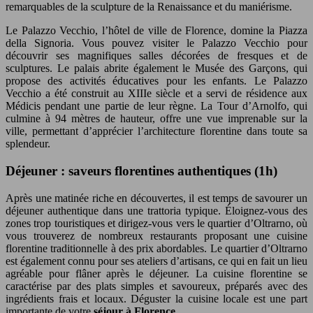
remarquables de la sculpture de la Renaissance et du maniérisme.
Le Palazzo Vecchio, l’hôtel de ville de Florence, domine la Piazza
della Signoria. Vous pouvez visiter le Palazzo Vecchio pour
découvrir ses magnifiques salles décorées de fresques et de
sculptures. Le palais abrite également le Musée des Garçons, qui
propose des activités éducatives pour les enfants. Le Palazzo
Vecchio a été construit au XIIIe siècle et a servi de résidence aux
Médicis pendant une partie de leur règne. La Tour d’Arnolfo, qui
culmine à 94 mètres de hauteur, offre une vue imprenable sur la
ville, permettant d’apprécier l’architecture florentine dans toute sa
splendeur.
Déjeuner : saveurs florentines authentiques (1h)
Après une matinée riche en découvertes, il est temps de savourer un
déjeuner authentique dans une trattoria typique. Éloignez-vous des
zones trop touristiques et dirigez-vous vers le quartier d’Oltrarno, où
vous trouverez de nombreux restaurants proposant une cuisine
florentine traditionnelle à des prix abordables. Le quartier d’Oltrarno
est également connu pour ses ateliers d’artisans, ce qui en fait un lieu
agréable pour flâner après le déjeuner. La cuisine florentine se
caractérise par des plats simples et savoureux, préparés avec des
ingrédients frais et locaux. Déguster la cuisine locale est une part
importante de votre
séjour à Florence
.