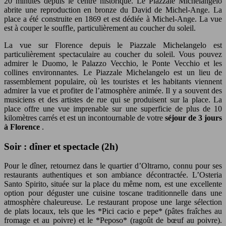
20 minutes depuis le centre historique. Le Piazzale Michelangelo
abrite une reproduction en bronze du David de Michel-Ange. La
place a été construite en 1869 et est dédiée à Michel-Ange. La vue
est à couper le souffle, particulièrement au coucher du soleil.
La vue sur Florence depuis le Piazzale Michelangelo est
particulièrement spectaculaire au coucher du soleil. Vous pouvez
admirer le Duomo, le Palazzo Vecchio, le Ponte Vecchio et les
collines environnantes. Le Piazzale Michelangelo est un lieu de
rassemblement populaire, où les touristes et les habitants viennent
admirer la vue et profiter de l’atmosphère animée. Il y a souvent des
musiciens et des artistes de rue qui se produisent sur la place. La
place offre une vue imprenable sur une superficie de plus de 10
kilomètres carrés et est un incontournable de votre
séjour de 3 jours
à Florence
.
Soir : dîner et spectacle (2h)
Pour le dîner, retournez dans le quartier d’Oltrarno, connu pour ses
restaurants authentiques et son ambiance décontractée. L’Osteria
Santo Spirito, située sur la place du même nom, est une excellente
option pour déguster une cuisine toscane traditionnelle dans une
atmosphère chaleureuse. Le restaurant propose une large sélection
de plats locaux, tels que les *Pici cacio e pepe* (pâtes fraîches au
fromage et au poivre) et le *Peposo* (ragoût de bœuf au poivre).