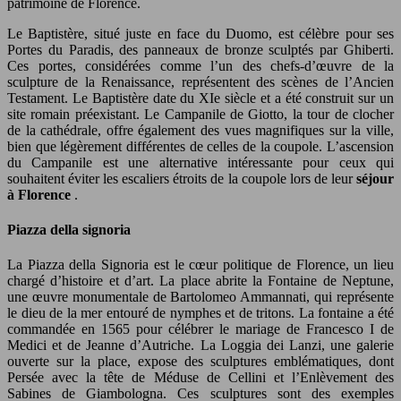
patrimoine de Florence.
Le Baptistère, situé juste en face du Duomo, est célèbre pour ses
Portes du Paradis, des panneaux de bronze sculptés par Ghiberti.
Ces portes, considérées comme l’un des chefs-d’œuvre de la
sculpture de la Renaissance, représentent des scènes de l’Ancien
Testament. Le Baptistère date du XIe siècle et a été construit sur un
site romain préexistant. Le Campanile de Giotto, la tour de clocher
de la cathédrale, offre également des vues magnifiques sur la ville,
bien que légèrement différentes de celles de la coupole. L’ascension
du Campanile est une alternative intéressante pour ceux qui
souhaitent éviter les escaliers étroits de la coupole lors de leur
séjour
à Florence
.
Piazza della signoria
La Piazza della Signoria est le cœur politique de Florence, un lieu
chargé d’histoire et d’art. La place abrite la Fontaine de Neptune,
une œuvre monumentale de Bartolomeo Ammannati, qui représente
le dieu de la mer entouré de nymphes et de tritons. La fontaine a été
commandée en 1565 pour célébrer le mariage de Francesco I de
Medici et de Jeanne d’Autriche. La Loggia dei Lanzi, une galerie
ouverte sur la place, expose des sculptures emblématiques, dont
Persée avec la tête de Méduse de Cellini et l’Enlèvement des
Sabines de Giambologna. Ces sculptures sont des exemples