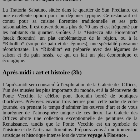
La Trattoria Sabatino, située dans le quartier de San Frediano, est
une excellente option pour un déjeuner typique. Ce restaurant est
connu pour sa cuisine florentine traditionnelle et ses prix
raisonnables. Il est ouvert depuis plus de 70 ans et est fréquenté par
les habitants du quartier. Goûtez à la *Bistecca alla Fiorentina*
(steak florentin), un plat emblématique de la région, ou à la
*Ribollita* (soupe de pain et de légumes), une spécialité paysanne
réconfortante. La *Ribollita* est préparée avec des légumes de
saison et du pain rassis, ce qui en fait un plat économique et
écologique.
Après-midi : art et histoire (3h)
L’après-midi sera consacré à l’exploration de la Galerie des Offices,
l’un des musées les plus importants du monde, et à la découverte du
Ponte Vecchio, le célèbre pont florentin bordé de boutiques
d’orfèvres. Prévoyez environ trois heures pour cette partie de votre
journée, en prenant le temps d’admirer les œuvres d’art et de vous
imprégner de l’atmosphère unique de ces lieux. La Galerie des
Offices abrite une collection exceptionnelle de peintures de la
Renaissance, tandis que le Ponte Vecchio est un symbole de
l’histoire et de l’artisanat florentins. Préparez-vous à une immersion
artistique et historique intense lors de votre
voyage à Florence
.