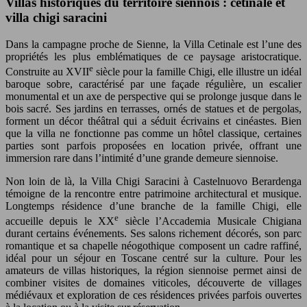
Villas historiques du territoire siennois : cetinale et
villa chigi saracini
Dans la campagne proche de Sienne, la Villa Cetinale est l’une des
propriétés les plus emblématiques de ce paysage aristocratique.
e
Construite au XVII
siècle pour la famille Chigi, elle illustre un idéal
baroque sobre, caractérisé par une façade régulière, un escalier
monumental et un axe de perspective qui se prolonge jusque dans le
bois sacré. Ses jardins en terrasses, ornés de statues et de pergolas,
forment un décor théâtral qui a séduit écrivains et cinéastes. Bien
que la villa ne fonctionne pas comme un hôtel classique, certaines
parties sont parfois proposées en location privée, offrant une
immersion rare dans l’intimité d’une grande demeure siennoise.
Non loin de là, la Villa Chigi Saracini à Castelnuovo Berardenga
témoigne de la rencontre entre patrimoine architectural et musique.
Longtemps résidence d’une branche de la famille Chigi, elle
e
accueille depuis le XX
siècle l’Accademia Musicale Chigiana
durant certains événements. Ses salons richement décorés, son parc
romantique et sa chapelle néogothique composent un cadre raffiné,
idéal pour un séjour en Toscane centré sur la culture. Pour les
amateurs de villas historiques, la région siennoise permet ainsi de
combiner visites de domaines viticoles, découverte de villages
médiévaux et exploration de ces résidences privées parfois ouvertes