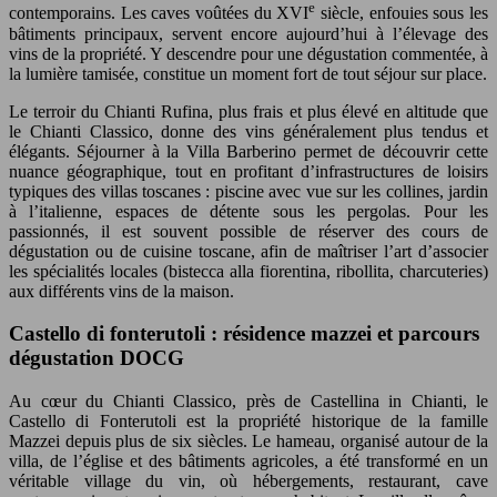
e
contemporains. Les caves voûtées du XVI
siècle, enfouies sous les
bâtiments principaux, servent encore aujourd’hui à l’élevage des
vins de la propriété. Y descendre pour une dégustation commentée, à
la lumière tamisée, constitue un moment fort de tout séjour sur place.
Le terroir du Chianti Rufina, plus frais et plus élevé en altitude que
le Chianti Classico, donne des vins généralement plus tendus et
élégants. Séjourner à la Villa Barberino permet de découvrir cette
nuance géographique, tout en profitant d’infrastructures de loisirs
typiques des villas toscanes : piscine avec vue sur les collines, jardin
à l’italienne, espaces de détente sous les pergolas. Pour les
passionnés, il est souvent possible de réserver des cours de
dégustation ou de cuisine toscane, afin de maîtriser l’art d’associer
les spécialités locales (bistecca alla fiorentina, ribollita, charcuteries)
aux différents vins de la maison.
Castello di fonterutoli : résidence mazzei et parcours
dégustation DOCG
Au cœur du Chianti Classico, près de Castellina in Chianti, le
Castello di Fonterutoli est la propriété historique de la famille
Mazzei depuis plus de six siècles. Le hameau, organisé autour de la
villa, de l’église et des bâtiments agricoles, a été transformé en un
véritable village du vin, où hébergements, restaurant, cave