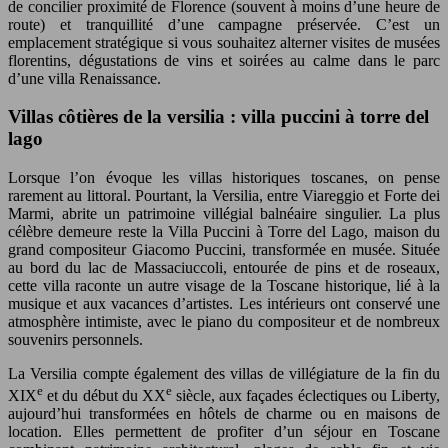
de concilier proximité de Florence (souvent à moins d’une heure de
route) et tranquillité d’une campagne préservée. C’est un
emplacement stratégique si vous souhaitez alterner visites de musées
florentins, dégustations de vins et soirées au calme dans le parc
d’une villa Renaissance.
Villas côtières de la versilia : villa puccini à torre del
lago
Lorsque l’on évoque les villas historiques toscanes, on pense
rarement au littoral. Pourtant, la Versilia, entre Viareggio et Forte dei
Marmi, abrite un patrimoine villégial balnéaire singulier. La plus
célèbre demeure reste la Villa Puccini à Torre del Lago, maison du
grand compositeur Giacomo Puccini, transformée en musée. Située
au bord du lac de Massaciuccoli, entourée de pins et de roseaux,
cette villa raconte un autre visage de la Toscane historique, lié à la
musique et aux vacances d’artistes. Les intérieurs ont conservé une
atmosphère intimiste, avec le piano du compositeur et de nombreux
souvenirs personnels.
La Versilia compte également des villas de villégiature de la fin du
e
e
XIX
et du début du XX
siècle, aux façades éclectiques ou Liberty,
aujourd’hui transformées en hôtels de charme ou en maisons de
location. Elles permettent de profiter d’un séjour en Toscane