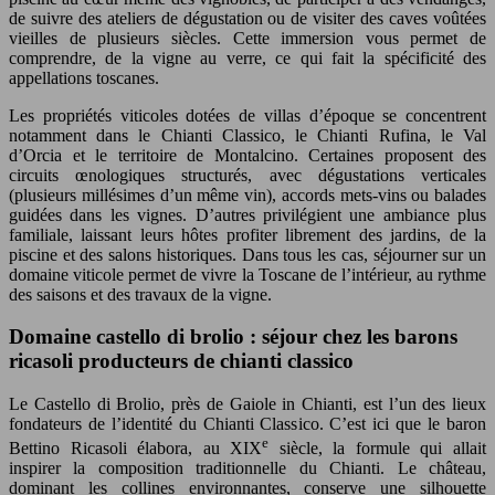
de suivre des ateliers de dégustation ou de visiter des caves voûtées
vieilles de plusieurs siècles. Cette immersion vous permet de
comprendre, de la vigne au verre, ce qui fait la spécificité des
appellations toscanes.
Les propriétés viticoles dotées de villas d’époque se concentrent
notamment dans le Chianti Classico, le Chianti Rufina, le Val
d’Orcia et le territoire de Montalcino. Certaines proposent des
circuits œnologiques structurés, avec dégustations verticales
(plusieurs millésimes d’un même vin), accords mets-vins ou balades
guidées dans les vignes. D’autres privilégient une ambiance plus
familiale, laissant leurs hôtes profiter librement des jardins, de la
piscine et des salons historiques. Dans tous les cas, séjourner sur un
domaine viticole permet de vivre la Toscane de l’intérieur, au rythme
des saisons et des travaux de la vigne.
Domaine castello di brolio : séjour chez les barons
ricasoli producteurs de chianti classico
Le Castello di Brolio, près de Gaiole in Chianti, est l’un des lieux
fondateurs de l’identité du Chianti Classico. C’est ici que le baron
e
Bettino Ricasoli élabora, au XIX
siècle, la formule qui allait
inspirer la composition traditionnelle du Chianti. Le château,
dominant les collines environnantes, conserve une silhouette