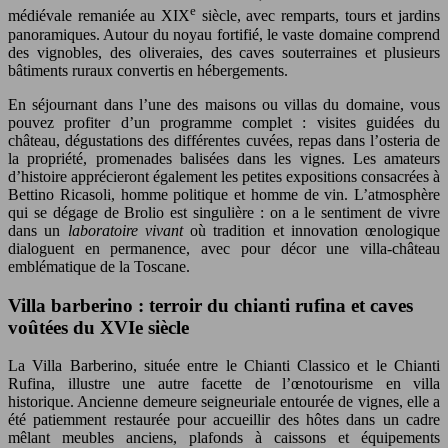
e
médiévale remaniée au XIX
siècle, avec remparts, tours et jardins
panoramiques. Autour du noyau fortifié, le vaste domaine comprend
des vignobles, des oliveraies, des caves souterraines et plusieurs
bâtiments ruraux convertis en hébergements.
En séjournant dans l’une des maisons ou villas du domaine, vous
pouvez profiter d’un programme complet : visites guidées du
château, dégustations des différentes cuvées, repas dans l’osteria de
la propriété, promenades balisées dans les vignes. Les amateurs
d’histoire apprécieront également les petites expositions consacrées à
Bettino Ricasoli, homme politique et homme de vin. L’atmosphère
qui se dégage de Brolio est singulière : on a le sentiment de vivre
dans un
laboratoire vivant
où tradition et innovation œnologique
dialoguent en permanence, avec pour décor une villa-château
emblématique de la Toscane.
Villa barberino : terroir du chianti rufina et caves
voûtées du XVIe siècle
La Villa Barberino, située entre le Chianti Classico et le Chianti
Rufina, illustre une autre facette de l’œnotourisme en villa
historique. Ancienne demeure seigneuriale entourée de vignes, elle a
été patiemment restaurée pour accueillir des hôtes dans un cadre
mêlant meubles anciens, plafonds à caissons et équipements