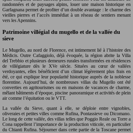
randonnées et de paysages alpins, louer une maison historique en
Garfagnana permet de profiter d’un double avantage : le charme des
vieilles pierres et l’accès immédiat à un réseau de sentiers menant
vers les Apennins.
Patrimoine villégial du mugello et de la vallée du
sieve
Le Mugello, au nord de Florence, est intimement lié à l’histoire des
Médicis. Outre Cafaggiolo, déjà évoquée, la région abrite la Villa
del Trebbio et plusieurs demeures rurales transformées en résidences
de villégiature dès le XVe siècle. Situées au cœur de vallées
verdoyantes, elles bénéficient d’un climat légèrement plus frais en
été, ce qui explique leur popularité historique auprès de la noblesse
florentine. Aujourd’hui, de nombreuses villas du Mugello ont été
converties en agritourismes ou en maisons de vacances de charme,
mêlant bâtiments d’époque, piscine panoramique et activités de plein
air comme l’équitation ou le VTT.
La vallée du Sieve, quant à elle, se déploie entre vignobles,
oliveraies et petites villes comme Rufina, Pontassieve ou Dicomano.
Le long de cette vallée, des villas telles que Poggio Reale ou Torre a
Cona rappellent l’importance de la production viticole, en particulier
du Chianti Rufina. Séjourner dans cette partie de la Toscane permet