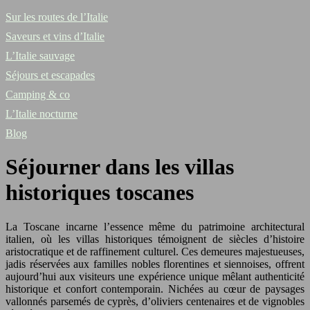
Sur les routes de l’Italie
Saveurs et vins d’Italie
L’Italie sauvage
Séjours et escapades
Camping & co
L’Italie nocturne
Blog
Séjourner dans les villas
historiques toscanes
La Toscane incarne l’essence même du patrimoine architectural
italien, où les villas historiques témoignent de siècles d’histoire
aristocratique et de raffinement culturel. Ces demeures majestueuses,
jadis réservées aux familles nobles florentines et siennoises, offrent
aujourd’hui aux visiteurs une expérience unique mêlant authenticité
historique et confort contemporain. Nichées au cœur de paysages
vallonnés parsemés de cyprès, d’oliviers centenaires et de vignobles