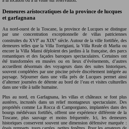
à la location ou à la visite sur réservation.
Demeures aristocratiques de la province de lucques
et garfagnana
Au nord-ouest de la Toscane, la province de Lucques se distingue
par une concentration exceptionnelle de villas patriciennes
e
e
construites du XVI
au XIX
siècle. Autour de la ville fortifiée, des
demeures telles que la Villa Torrigiani, la Villa Reale di Marlia ou
encore la Villa Mansi déploient des jardins à la française, des parcs
romantiques et des façades baroques spectaculaires. Certaines ont
été transformées en musées ou en lieux d’événements, d’autres
accueillent désormais des voyageurs dans des suites historiques,
souvent complétées par une piscine privée discrètement intégrée au
paysage. Séjourner dans une villa près de Lucques permet ainsi
d’alterner journées de détente au bord de l’eau et visites culturelles
dans une ville à taille humaine.
Plus au nord, en Garfagnana, les villas et châteaux se font plus
austères, incrustés dans un relief montagneux spectaculaire. Des
propriétés comme La Rocca di Camporgiano, implantées dans des
bourgs médiévaux fortifiés, offrent une expérience différente de la
Toscane, plus sauvage et moins fréquentée. Ici, les demeures
historiques conservent souvent une dimension défensive marquée :
épais remparts, tours carrées, petites fenêtres. Pour les amateurs de