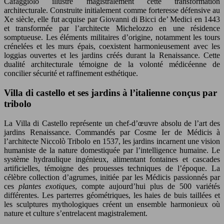
Cafaggiolo illustre magistralement cette transformation
architecturale. Construite initialement comme forteresse défensive au
Xe siècle, elle fut acquise par Giovanni di Bicci de’ Medici en 1443
et transformée par l’architecte Michelozzo en une résidence
somptueuse. Les éléments militaires d’origine, notamment les tours
crénelées et les murs épais, coexistent harmonieusement avec les
loggias ouvertes et les jardins créés durant la Renaissance. Cette
dualité architecturale témoigne de la volonté médicéenne de
concilier sécurité et raffinement esthétique.
Villa di castello et ses jardins à l’italienne conçus par
tribolo
La Villa di Castello représente un chef-d’œuvre absolu de l’art des
jardins Renaissance. Commandés par Cosme Ier de Médicis à
l’architecte Niccolò Tribolo en 1537, les jardins incarnent une vision
humaniste de la nature domestiquée par l’intelligence humaine. Le
système hydraulique ingénieux, alimentant fontaines et cascades
artificielles, témoigne des prouesses techniques de l’époque. La
célèbre collection d’agrumes, initiée par les Médicis passionnés par
ces
plantes exotiques
, compte aujourd’hui plus de 500 variétés
différentes. Les parterres géométriques, les haies de buis taillées et
les sculptures mythologiques créent un ensemble harmonieux où
nature et culture s’entrelacent magistralement.