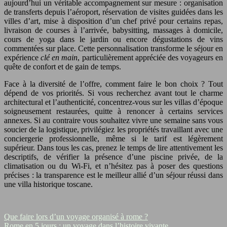
aujourd’hui un véritable accompagnement sur mesure : organisation
de transferts depuis l’aéroport, réservation de visites guidées dans les
villes d’art, mise à disposition d’un chef privé pour certains repas,
livraison de courses à l’arrivée, babysitting, massages à domicile,
cours de yoga dans le jardin ou encore dégustations de vins
commentées sur place. Cette personnalisation transforme le séjour en
expérience
clé en main
, particulièrement appréciée des voyageurs en
quête de confort et de gain de temps.
Face à la diversité de l’offre, comment faire le bon choix ? Tout
dépend de vos priorités. Si vous recherchez avant tout le charme
architectural et l’authenticité, concentrez-vous sur les villas d’époque
soigneusement restaurées, quitte à renoncer à certains services
annexes. Si au contraire vous souhaitez vivre une semaine sans vous
soucier de la logistique, privilégiez les propriétés travaillant avec une
conciergerie professionnelle, même si le tarif est légèrement
supérieur. Dans tous les cas, prenez le temps de lire attentivement les
descriptifs, de vérifier la présence d’une piscine privée, de la
climatisation ou du Wi-Fi, et n’hésitez pas à poser des questions
précises : la transparence est le meilleur allié d’un séjour réussi dans
une villa historique toscane.
Que faire lors d’un voyage organisé à rome ?
Rome en 5 jours : un voyage dans l’histoire vivante