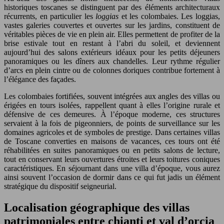
historiques toscanes se distinguent par des éléments architecturaux
récurrents, en particulier les
loggias
et les colombaies. Les loggias,
vastes galeries couvertes et ouvertes sur les jardins, constituent de
véritables pièces de vie en plein air. Elles permettent de profiter de la
brise estivale tout en restant à l’abri du soleil, et deviennent
aujourd’hui des salons extérieurs idéaux pour les petits déjeuners
panoramiques ou les dîners aux chandelles. Leur rythme régulier
d’arcs en plein cintre ou de colonnes doriques contribue fortement à
l’élégance des façades.
Les colombaies fortifiées, souvent intégrées aux angles des villas ou
érigées en tours isolées, rappellent quant à elles l’origine rurale et
défensive de ces demeures. À l’époque moderne, ces structures
servaient à la fois de pigeonniers, de points de surveillance sur les
domaines agricoles et de symboles de prestige. Dans certaines villas
de Toscane converties en maisons de vacances, ces tours ont été
réhabilitées en suites panoramiques ou en petits salons de lecture,
tout en conservant leurs ouvertures étroites et leurs toitures coniques
caractéristiques. En séjournant dans une villa d’époque, vous aurez
ainsi souvent l’occasion de dormir dans ce qui fut jadis un élément
stratégique du dispositif seigneurial.
Localisation géographique des villas
patrimoniales entre chianti et val d’orcia