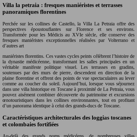
Villa la petraia : fresques maniéristes et terrasses
panoramiques florentines
Perchée sur les collines de Castello, la Villa La Petraia offre des
perspectives époustouflantes sur Florence et ses environs.
Transformée pour les Médicis au XVIe siècle, elle conserve des
fresques maniéristes exceptionnelles réalisées par Volterrano et
d’autres art
maniéristes florentins. Ces vastes cycles peints célèbrent l’histoire de
la dynastie médicéenne, transformant les salles principales en un
véritable manifeste politique visuel. Les terrasses en gradins,
soutenues par des murs de pierre, descendent en direction de la
plaine florentine et offrent des points de vue spectaculaires au lever
comme au coucher du soleil. Aujourd’hui, lorsque vous séjournez
dans une villa historique en Toscane à proximité de La Petraia, vous
pouvez aisément combiner découverte du patrimoine et excursions
œnotouristiques dans les collines environnantes, tout en profitant
d’un panorama identique à celui des grands-ducs de Toscane.
Caractéristiques architecturales des loggias toscanes
et colombaies fortifiées
Au-delà des grands noms médicéens, de nombreuses villas