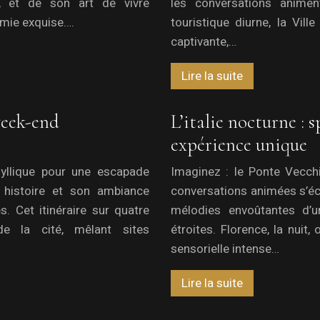
ue, et de son art de vivre
les conversations animent
omie exquise….
touristique diurne, la Vill
captivante,…
Lire la suite
week-end
L’italie nocturne : 
expérience unique
idyllique pour une escapade
Imaginez : le Ponte Vecchi
 histoire et son ambiance
conversations animées s’éch
 Cet itinéraire sur quatre
mélodies envoûtantes d’u
e la cité, mêlant sites
étroites. Florence, la nuit,
sensorielle intense…
Lire la suite