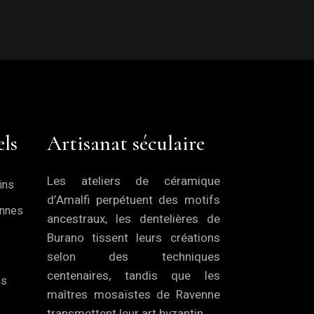
els
Artisanat séculaire
Les ateliers de céramique
ins
d’Amalfi perpétuent des motifs
ennes
ancestraux, les dentelières de
Burano tissent leurs créations
selon des techniques
centenaires, tandis que les
ns
maîtres mosaïstes de Ravenne
transmettent leur art byzantin.