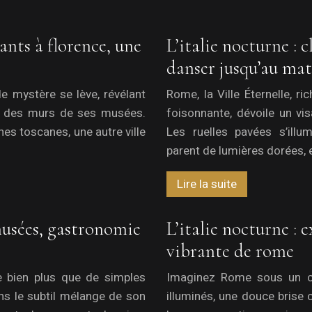
vants à florence, une
L’italie nocturne :
danser jusqu’au ma
de mystère se lève, révélant
Rome, la Ville Éternelle, ri
là des murs de ses musées.
foisonnante, dévoile un vi
ines toscanes, une autre ville
Les ruelles pavées s’ill
parent de lumières dorées, 
Lire la suite
musées, gastronomie
L’italie nocturne : 
vibrante de rome
e bien plus que de simples
Imaginez Rome sous un c
ns le subtil mélange de son
illuminés, une douce brise 