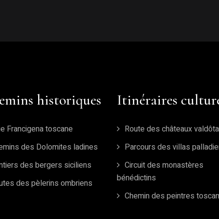
emins historiques
Itinéraires cultur
ie Francigena toscane
Route des châteaux valdôta
emins des Dolomites ladines
Parcours des villas palladi
tiers des bergers siciliens
Circuit des monastères
bénédictins
utes des pèlerins ombriens
Chemin des peintres tosca