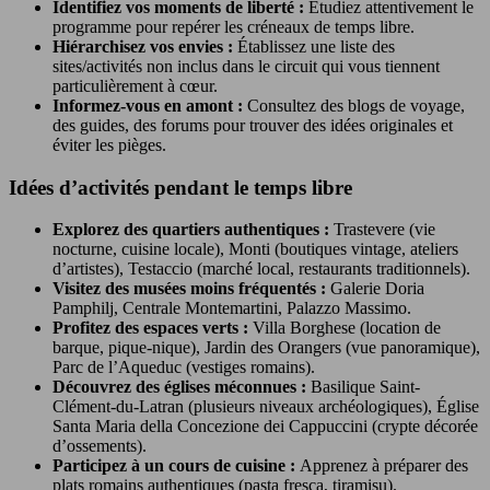
Identifiez vos moments de liberté :
Étudiez attentivement le
programme pour repérer les créneaux de temps libre.
Hiérarchisez vos envies :
Établissez une liste des
sites/activités non inclus dans le circuit qui vous tiennent
particulièrement à cœur.
Informez-vous en amont :
Consultez des blogs de voyage,
des guides, des forums pour trouver des idées originales et
éviter les pièges.
Idées d’activités pendant le temps libre
Explorez des quartiers authentiques :
Trastevere (vie
nocturne, cuisine locale), Monti (boutiques vintage, ateliers
d’artistes), Testaccio (marché local, restaurants traditionnels).
Visitez des musées moins fréquentés :
Galerie Doria
Pamphilj, Centrale Montemartini, Palazzo Massimo.
Profitez des espaces verts :
Villa Borghese (location de
barque, pique-nique), Jardin des Orangers (vue panoramique),
Parc de l’Aqueduc (vestiges romains).
Découvrez des églises méconnues :
Basilique Saint-
Clément-du-Latran (plusieurs niveaux archéologiques), Église
Santa Maria della Concezione dei Cappuccini (crypte décorée
d’ossements).
Participez à un cours de cuisine :
Apprenez à préparer des
plats romains authentiques (pasta fresca, tiramisu).