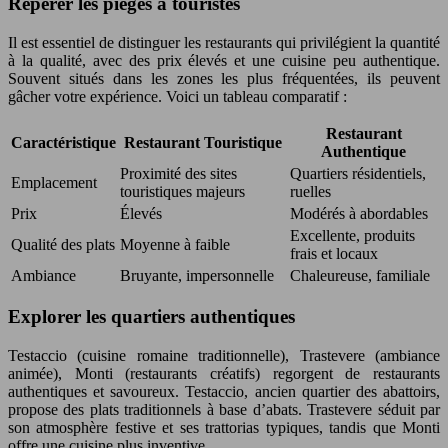
Repérer les pièges à touristes
Il est essentiel de distinguer les restaurants qui privilégient la quantité
à la qualité, avec des prix élevés et une cuisine peu authentique.
Souvent situés dans les zones les plus fréquentées, ils peuvent
gâcher votre expérience. Voici un tableau comparatif :
Restaurant
Caractéristique
Restaurant Touristique
Authentique
Proximité des sites
Quartiers résidentiels,
Emplacement
touristiques majeurs
ruelles
Prix
Élevés
Modérés à abordables
Excellente, produits
Qualité des plats
Moyenne à faible
frais et locaux
Ambiance
Bruyante, impersonnelle
Chaleureuse, familiale
Explorer les quartiers authentiques
Testaccio (cuisine romaine traditionnelle), Trastevere (ambiance
animée), Monti (restaurants créatifs) regorgent de restaurants
authentiques et savoureux. Testaccio, ancien quartier des abattoirs,
propose des plats traditionnels à base d’abats. Trastevere séduit par
son atmosphère festive et ses trattorias typiques, tandis que Monti
offre une cuisine plus inventive.