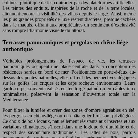
collines, plutôt que de les contrarier par des plateformes artificielles.
Les teintes des enduits, inspirées de la roche et de la terre locales,
atténuent encore la visibilité des villas depuis le large. Ainsi, même
les plus grandes propriétés de luxe restent discrètes, presque cachées
dans le maquis, offrant aux propriétaires un sentiment d’exclusivité
sans rompre l’harmonie visuelle du littoral.
Terrasses panoramiques et pergolas en chêne-liège
authentique
Véritables prolongements de l’espace de vie, les terrasses
panoramiques occupent une place centrale dans la conception des
résidences sardes en bord de mer. Positionnées en porte-à-faux au-
dessus des pentes naturelles, elles offrent des perspectives dégagées
sur les golfes, les criques et les caps rocheux environnants. Leurs
garde-corps, souvent réalisés en fer forgé patiné ou en câbles inox
minimalistes, préservent la sensation d’ouverture totale sur la
Méditerranée.
Pour filtrer la lumière et créer des zones d’ombre agréables en été,
les pergolas en chêne-liège ou en châtaignier brut sont privilégiées.
Ce choix de bois locaux, naturellement résistants aux insectes et aux
variations climatiques, s’inscrit dans une logique de durabilité et de
respect des savoir-faire traditionnels. Les lattes de bois, parfois
recouvertes de canisses ou de feuillages grimpants, diffusent une