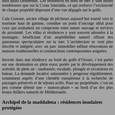
aura quasi caribéenne. Les résidences en bord de mer y sont moins
nombreuses que sur la Costa Smeralda, ce qui renforce l’exclusivité
de chaque propriété disposant d’une vue dégagée sur le golfe.
Cala Gonone, ancien village de pêcheurs aujourd’hui tourné vers le
tourisme haut de gamme, constitue un point d’ancrage idéal pour
ceux qui souhaitent un compromis entre nature sauvage et services
de proximité. Les villas et résidences y sont souvent adossées à la
montagne, bénéficiant d’un amphithéâtre naturel offrant des
panoramas spectaculaires sur la mer. L’architecture se veut plus
discrète et intégrée, avec un parc immobilier mêlant rénovations de
maisons traditionnelles et constructions contemporaines soignées.
Investir dans une résidence au bord du golfe d’Orosei, c’est parier
sur une destination en plein essor, portée par le développement des
activités de plein air : randonnée, escalade, plongée et excursions en
bateau. La demande locative saisonnière y progresse régulièrement,
notamment auprès d’une clientèle européenne à la recherche de
paysages préservés et de séjours actifs. Pour un propriétaire, c’est un
peu comme détenir une « maison-phare » au bord d’un des plus
beaux théâtres naturels de Méditerranée.
Archipel de la maddalena : résidences insulaires
protégées