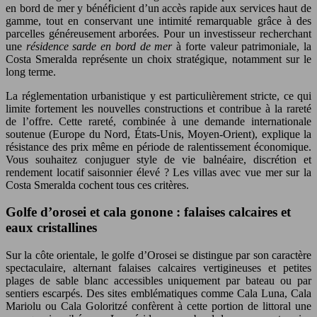
en bord de mer y bénéficient d’un accès rapide aux services haut de
gamme, tout en conservant une intimité remarquable grâce à des
parcelles généreusement arborées. Pour un investisseur recherchant
une
résidence sarde en bord de mer
à forte valeur patrimoniale, la
Costa Smeralda représente un choix stratégique, notamment sur le
long terme.
La réglementation urbanistique y est particulièrement stricte, ce qui
limite fortement les nouvelles constructions et contribue à la rareté
de l’offre. Cette rareté, combinée à une demande internationale
soutenue (Europe du Nord, États-Unis, Moyen-Orient), explique la
résistance des prix même en période de ralentissement économique.
Vous souhaitez conjuguer style de vie balnéaire, discrétion et
rendement locatif saisonnier élevé ? Les villas avec vue mer sur la
Costa Smeralda cochent tous ces critères.
Golfe d’orosei et cala gonone : falaises calcaires et
eaux cristallines
Sur la côte orientale, le golfe d’Orosei se distingue par son caractère
spectaculaire, alternant falaises calcaires vertigineuses et petites
plages de sable blanc accessibles uniquement par bateau ou par
sentiers escarpés. Des sites emblématiques comme Cala Luna, Cala
Mariolu ou Cala Goloritzé confèrent à cette portion de littoral une