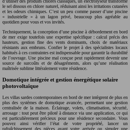
d’utiliser des produits chlorés classiques, un électrolyseur transforme
le sel dissous en chlore naturel, réduisant ainsi les irritations cutanées
et les odeurs chimiques. C’est un peu comme passer d’une piscine
« industrielle » à un lagon privé, beaucoup plus agréable au
quotidien pour vous et vos invités.
Techniquement, la conception d’une piscine à débordement en bord
de mer exige toutefois une expertise spécifique : calcul précis des
hauteurs, gestion fine des vents dominants, choix de matériaux
résistants aux embruns. Confier le projet à des spécialistes locaux
habitués à ces contraintes est indispensable pour garantir la durabilité
de l’ouvrage. Une piscine mal conçue peut rapidement devenir une
source de surcoûts et de désagréments, alors qu’une réalisation
maîtrisée sublime littéralement votre résidence.
Domotique intégrée et gestion énergétique solaire
photovoltaïque
Les villas sardes contemporaines en bord de mer intègrent de plus en
plus des systèmes de domotique avancée, permettant une gestion
centralisée de la maison. Éclairage, volets, climatisation, sécurité,
arrosage : tout peut être piloté à distance via une application, ce qui
est particulièrement précieux pour une résidence secondaire. Vous
pouvez ainsi vérifier l’état de votre propriété, lancer un
rafraîchissement des pièces avant votre arrivée ou simuler une