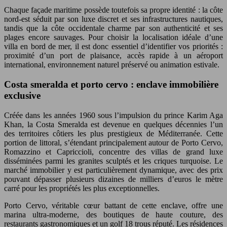
Chaque façade maritime possède toutefois sa propre identité : la côte
nord-est séduit par son luxe discret et ses infrastructures nautiques,
tandis que la côte occidentale charme par son authenticité et ses
plages encore sauvages. Pour choisir la localisation idéale d’une
villa en bord de mer, il est donc essentiel d’identifier vos priorités :
proximité d’un port de plaisance, accès rapide à un aéroport
international, environnement naturel préservé ou animation estivale.
Costa smeralda et porto cervo : enclave immobilière
exclusive
Créée dans les années 1960 sous l’impulsion du prince Karim Aga
Khan, la Costa Smeralda est devenue en quelques décennies l’un
des territoires côtiers les plus prestigieux de Méditerranée. Cette
portion de littoral, s’étendant principalement autour de Porto Cervo,
Romazzino et Capriccioli, concentre des villas de grand luxe
disséminées parmi les granites sculptés et les criques turquoise. Le
marché immobilier y est particulièrement dynamique, avec des prix
pouvant dépasser plusieurs dizaines de milliers d’euros le mètre
carré pour les propriétés les plus exceptionnelles.
Porto Cervo, véritable cœur battant de cette enclave, offre une
marina ultra-moderne, des boutiques de haute couture, des
restaurants gastronomiques et un golf 18 trous réputé. Les résidences