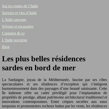
Sur les routes de l’Italie
Saveurs et vins d’Italie
L’Italie sauvage
Séjours et escapades
Camping & co
L’Italie nocturne
Blog
Les plus belles résidences
sardes en bord de mer
La Sardaigne, joyau de la Méditerranée, fascine par ses côtes
spectaculaires et ses résidences d’exception qui s’intègrent
harmonieusement dans des paysages d’une beauté saisissante. Cette
île italienne offre un cadre privilégié pour l’implantation de
propriétés de prestige, alliant
patrimoine architectural traditionnel
et
innovations contemporaines. Entre criques secrètes aux eaux
turquoise et promontoires rocheux battus par les vents, les résidences