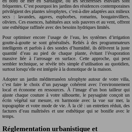
en bord de mer en Sardaigne, où les sécheresses estivales sont
fréquentes. C’est pourquoi les jardins des résidences contemporaines
privilégient des plantes xérophytes, c’est-à-dire adaptées aux milieux
secs : lavandes, agaves, euphorbes, romarins, bougainvilliers,
oliviers. Ces essences, habituées aux sols pauvres et au vent, offrent
une esthétique raffinée avec des besoins hydriques limités.
Pour optimiser encore l’usage de l’eau, les systèmes d’irrigation
goutte-à-goutte se sont généralisés. Reliés à des programmateurs
intelligents et parfois à des sondes d’humidité, ils délivrent la juste
quantité d’eau au pied de chaque plante, évitant l’évaporation
massive liée à l’arrosage en surface. Cette approche, qui peut
sembler technique, se révèle très simple d’utilisation au quotidien,
surtout lorsqu’elle est intégrée à la domotique de la maison.
Adopter un jardin méditerranéen xérophyte autour de votre villa,
c’est faire le choix d’un paysage cohérent avec l’environnement
local et économe en ressources. À l’image d’un bon tailleur qui
ajuste chaque couture à votre silhouette, le paysagiste conçoit un
écrin végétal sur mesure, en harmonie avec la vue sur mer, la
topographie et votre mode de vie. À la clé : un entretien réduit, des
factures d’eau maîtrisées et une esthétique qui se bonifie avec le
temps.
Réglementation urbanistique et