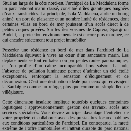
Situé au large de la côte nord-est, l’archipel de La Maddalena forme
un parc national marin classé, constitué d’îles granitiques baignées
d’eaux translucides. La principale, Isola Maddalena, abrite un bourg
animé, un port de plaisance et un nombre limité de résidences, dont
certaines villas en bord de mer jouissent d’un accès direct à de
petites criques privées. Sur les îles voisines de Caprera, Spargi ou
Budelli, la protection environnementale est encore plus marquée, ce
qui encadre strictement tout projet immobilier.
Posséder une résidence en bord de mer dans l’archipel de La
Maddalena équivaut à vivre au cœur d’un sanctuaire marin. Les
déplacements se font en bateau ou par petites routes panoramiques,
et l’on profite d’un calme incomparable hors saison. La nuit,
l’absence de pollution lumineuse permet d’admirer un ciel étoilé
exceptionnel, renforçant la sensation d’éloignement et de
déconnexion. C’est une destination idéale pour ceux qui envisagent
la Sardaigne comme un refuge, plus que comme un simple lieu de
villégiature.
Cette dimension insulaire implique toutefois quelques contraintes
logistiques : approvisionnement, gestion des travaux, accès aux
services spécialisés. Vous devrez anticiper davantage l’entretien de
votre propriété et collaborer avec des prestataires locaux habitués
aux conditions particulières de l’archipel. En contrepartie, la rareté
extrême de l’offre immobilière et l’attrait durable du parc national