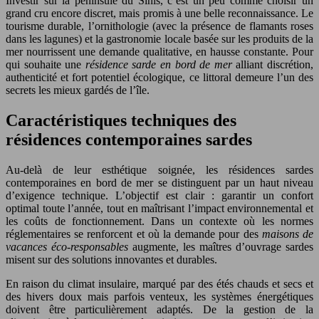
Investir sur la péninsule du Sinis, c’est un peu comme choisir un
grand cru encore discret, mais promis à une belle reconnaissance. Le
tourisme durable, l’ornithologie (avec la présence de flamants roses
dans les lagunes) et la gastronomie locale basée sur les produits de la
mer nourrissent une demande qualitative, en hausse constante. Pour
qui souhaite une
résidence sarde en bord de mer
alliant discrétion,
authenticité et fort potentiel écologique, ce littoral demeure l’un des
secrets les mieux gardés de l’île.
Caractéristiques techniques des
résidences contemporaines sardes
Au-delà de leur esthétique soignée, les résidences sardes
contemporaines en bord de mer se distinguent par un haut niveau
d’exigence technique. L’objectif est clair : garantir un confort
optimal toute l’année, tout en maîtrisant l’impact environnemental et
les coûts de fonctionnement. Dans un contexte où les normes
réglementaires se renforcent et où la demande pour des
maisons de
vacances éco-responsables
augmente, les maîtres d’ouvrage sardes
misent sur des solutions innovantes et durables.
En raison du climat insulaire, marqué par des étés chauds et secs et
des hivers doux mais parfois venteux, les systèmes énergétiques
doivent être particulièrement adaptés. De la gestion de la