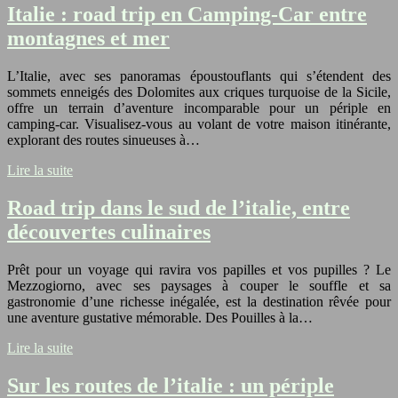
Italie : road trip en Camping-Car entre
montagnes et mer
L’Italie, avec ses panoramas époustouflants qui s’étendent des
sommets enneigés des Dolomites aux criques turquoise de la Sicile,
offre un terrain d’aventure incomparable pour un périple en
camping-car. Visualisez-vous au volant de votre maison itinérante,
explorant des routes sinueuses à…
Lire la suite
Road trip dans le sud de l’italie, entre
découvertes culinaires
Prêt pour un voyage qui ravira vos papilles et vos pupilles ? Le
Mezzogiorno, avec ses paysages à couper le souffle et sa
gastronomie d’une richesse inégalée, est la destination rêvée pour
une aventure gustative mémorable. Des Pouilles à la…
Lire la suite
Sur les routes de l’italie : un périple