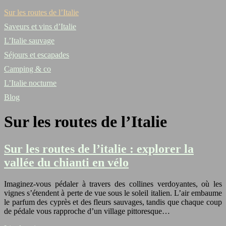
Sur les routes de l’Italie
Saveurs et vins d’Italie
L’Italie sauvage
Séjours et escapades
Camping & co
L’Italie nocturne
Blog
Sur les routes de l’Italie
Sur les routes de l’italie : explorer la
vallée du chianti en vélo
Imaginez-vous pédaler à travers des collines verdoyantes, où les
vignes s’étendent à perte de vue sous le soleil italien. L’air embaume
le parfum des cyprès et des fleurs sauvages, tandis que chaque coup
de pédale vous rapproche d’un village pittoresque…