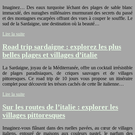
Imaginez… Des eaux turquoise léchant des plages de sable blanc
immaculé, des nuraghes millénaires murmurant des secrets du passé
et des montagnes escarpées offrant des vues à couper le souffle. Le
sud de la Sardaigne, une destination où la beauté…
Lire la suite
Road trip sardaigne : explorez les plus
belles plages et villages d’italie
La Sardaigne, joyau de la Méditerranée, offre un cocktail irrésistible
de plages paradisiaques, de criques sauvages et de villages
pittoresques. Ce road trip de 10 jours vous propose un itinéraire
complet pour découvrir les trésors cachés de cette île italienne…
Lire la suite
Sur les routes de l’italie : explorer les
villages pittoresques
Imaginez-vous flânant dans des ruelles pavées, au cœur de villages
italiens, entouré de maisons aux couleurs pastel, le parfum des