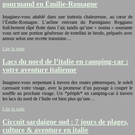
gourmand en Émilie-Romagne
Imaginez-vous attablé dans une trattoria chaleureuse, au cœur de
l’Émilie-Romagne. L’arôme enivrant du Parmigiano Reggiano
fraîchement râpé flotte dans l’air, tandis qu’une « nonna » souriante
vous sert une portion généreuse de tortellini in brodo, préparés avec
amour selon une recette transmise…
Lire la suite
Lacs du nord de l’italie en camping-car :
votre aventure italienne
Imaginez-vous serpentant à travers des routes pittoresques, le soleil
caressant votre visage, avec la promesse d’un paysage à couper le
souffle au prochain virage. Un *périple* en camping-car à travers
les lacs du nord de l’Italie est bien plus qu’une…
Lire la suite
Circuit sardaigne sud : 7 jours de plages,
culture & aventure en italie