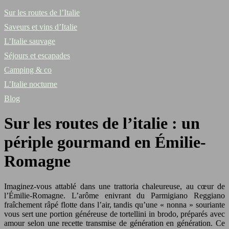
Sur les routes de l’Italie
Saveurs et vins d’Italie
L’Italie sauvage
Séjours et escapades
Camping & co
L’Italie nocturne
Blog
Sur les routes de l’italie : un
périple gourmand en Émilie-
Romagne
Imaginez-vous attablé dans une trattoria chaleureuse, au cœur de
l’Émilie-Romagne. L’arôme enivrant du Parmigiano Reggiano
fraîchement râpé flotte dans l’air, tandis qu’une « nonna » souriante
vous sert une portion généreuse de tortellini in brodo, préparés avec
amour selon une recette transmise de génération en génération. Ce