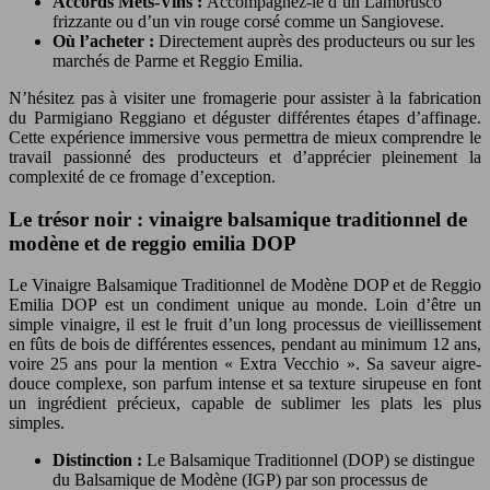
Accords Mets-Vins :
Accompagnez-le d’un Lambrusco
frizzante ou d’un vin rouge corsé comme un Sangiovese.
Où l’acheter :
Directement auprès des producteurs ou sur les
marchés de Parme et Reggio Emilia.
N’hésitez pas à visiter une fromagerie pour assister à la fabrication
du Parmigiano Reggiano et déguster différentes étapes d’affinage.
Cette expérience immersive vous permettra de mieux comprendre le
travail passionné des producteurs et d’apprécier pleinement la
complexité de ce fromage d’exception.
Le trésor noir : vinaigre balsamique traditionnel de
modène et de reggio emilia DOP
Le Vinaigre Balsamique Traditionnel de Modène DOP et de Reggio
Emilia DOP est un condiment unique au monde. Loin d’être un
simple vinaigre, il est le fruit d’un long processus de vieillissement
en fûts de bois de différentes essences, pendant au minimum 12 ans,
voire 25 ans pour la mention « Extra Vecchio ». Sa saveur aigre-
douce complexe, son parfum intense et sa texture sirupeuse en font
un ingrédient précieux, capable de sublimer les plats les plus
simples.
Distinction :
Le Balsamique Traditionnel (DOP) se distingue
du Balsamique de Modène (IGP) par son processus de