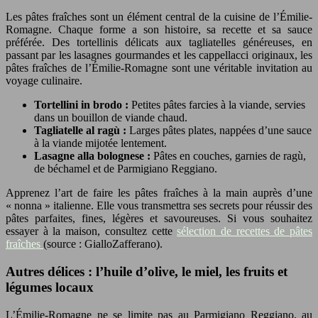
Les pâtes fraîches sont un élément central de la cuisine de l’Émilie-
Romagne. Chaque forme a son histoire, sa recette et sa sauce
préférée. Des tortellinis délicats aux tagliatelles généreuses, en
passant par les lasagnes gourmandes et les cappellacci originaux, les
pâtes fraîches de l’Émilie-Romagne sont une véritable invitation au
voyage culinaire.
Tortellini in brodo :
Petites pâtes farcies à la viande, servies
dans un bouillon de viande chaud.
Tagliatelle al ragù :
Larges pâtes plates, nappées d’une sauce
à la viande mijotée lentement.
Lasagne alla bolognese :
Pâtes en couches, garnies de ragù,
de béchamel et de Parmigiano Reggiano.
Apprenez l’art de faire les pâtes fraîches à la main auprès d’une
« nonna » italienne. Elle vous transmettra ses secrets pour réussir des
pâtes parfaites, fines, légères et savoureuses. Si vous souhaitez
essayer à la maison, consultez cette
sélection de recettes de pâtes
fraîches
(source : GialloZafferano).
Autres délices : l’huile d’olive, le miel, les fruits et
légumes locaux
L’Émilie-Romagne ne se limite pas au Parmigiano Reggiano, au