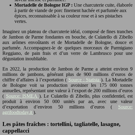
Mortadelle de Bologne IGP :
Une charcuterie cuite, élaborée
à partir de viande de porc finement hachée et parfumée aux
épices, reconnaissable à sa couleur rose et à ses pistaches
vertes.
Imaginez un plateau de charcuterie idéal, composé de fines tranches
de Jambon de Parme fondantes en bouche, de Culatello di Zibello
aux arômes envoûtants et de Mortadelle de Bologne, douce et
parfumée. Accompagnez-le de quelques morceaux de Parmigiano
Reggiano, de pain frais et d’un verre de Lambrusco pour une
dégustation inoubliable.
En 2022, la production de Jambon de Parme a atteint environ 9
millions de jambons, générant plus de 900 millions d’euros de
chiffre d’affaires à l’exportation (
Source : Statista
). La Mortadelle
de Bologne voit sa production avoisiner les 175 000 tonnes
annuelles, représentant une valeur à l’export de 200 millions d’euros
(
Source: ISMEA
). Le Culatello di Zibello, plus confidentiel, est
produit à environ 50 000 unités par an, avec une valeur
d’exportation d’environ 50 millions d’euros (
Source:
agrifoodtoday.it
).
Les pâtes fraîches : tortellini, tagliatelle, lasagne,
cappellacci