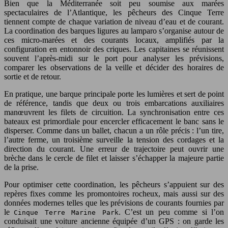
Bien que la Méditerranée soit peu soumise aux marées
spectaculaires de l’Atlantique, les pêcheurs des Cinque Terre
tiennent compte de chaque variation de niveau d’eau et de courant.
La coordination des barques ligures au lamparo s’organise autour de
ces micro-marées et des courants locaux, amplifiés par la
configuration en entonnoir des criques. Les capitaines se réunissent
souvent l’après-midi sur le port pour analyser les prévisions,
comparer les observations de la veille et décider des horaires de
sortie et de retour.
En pratique, une barque principale porte les lumières et sert de point
de référence, tandis que deux ou trois embarcations auxiliaires
manœuvrent les filets de circuition. La synchronisation entre ces
bateaux est primordiale pour encercler efficacement le banc sans le
disperser. Comme dans un ballet, chacun a un rôle précis : l’un tire,
l’autre ferme, un troisième surveille la tension des cordages et la
direction du courant. Une erreur de trajectoire peut ouvrir une
brèche dans le cercle de filet et laisser s’échapper la majeure partie
de la prise.
Pour optimiser cette coordination, les pêcheurs s’appuient sur des
repères fixes comme les promontoires rocheux, mais aussi sur des
données modernes telles que les prévisions de courants fournies par
le
. C’est un peu comme si l’on
Cinque Terre Marine Park
conduisait une voiture ancienne équipée d’un GPS : on garde les