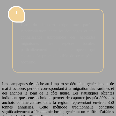
L’art du lamparo exige une parfaite
synchronisation entre les équipages et une
connaissance approfondie des habitudes
migratoires des espèces locales,
particulièrement l’anchois européen qui
constitue la principale cible de cette pêche
nocturne.
Les campagnes de pêche au lamparo se déroulent généralement de
mai à octobre, période correspondant à la migration des sardines et
des anchois le long de la côte ligure. Les statistiques récentes
indiquent que cette technique permet de capturer jusqu’à 80% des
anchois commercialisés dans la région, représentant environ 350
tonnes annuelles. Cette méthode traditionnelle contribue
significativement à l’économie locale, générant un chiffre d’affaires