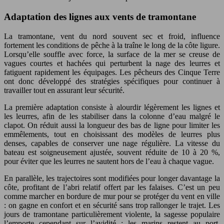
Adaptation des lignes aux vents de tramontane
La tramontane, vent du nord souvent sec et froid, influence
fortement les conditions de pêche à la traîne le long de la côte ligure.
Lorsqu’elle souffle avec force, la surface de la mer se creuse de
vagues courtes et hachées qui perturbent la nage des leurres et
fatiguent rapidement les équipages. Les pêcheurs des Cinque Terre
ont donc développé des stratégies spécifiques pour continuer à
travailler tout en assurant leur sécurité.
La première adaptation consiste à alourdir légèrement les lignes et
les leurres, afin de les stabiliser dans la colonne d’eau malgré le
clapot. On réduit aussi la longueur des bas de ligne pour limiter les
emmêlements, tout en choisissant des modèles de leurres plus
denses, capables de conserver une nage régulière. La vitesse du
bateau est soigneusement ajustée, souvent réduite de 10 à 20 %,
pour éviter que les leurres ne sautent hors de l’eau à chaque vague.
En parallèle, les trajectoires sont modifiées pour longer davantage la
côte, profitant de l’abri relatif offert par les falaises. C’est un peu
comme marcher en bordure de mur pour se protéger du vent en ville
: on gagne en confort et en sécurité sans trop rallonger le trajet. Les
jours de tramontane particulièrement violente, la sagesse populaire
l’emporte cependant sur l’avidité : les marins restent au port,