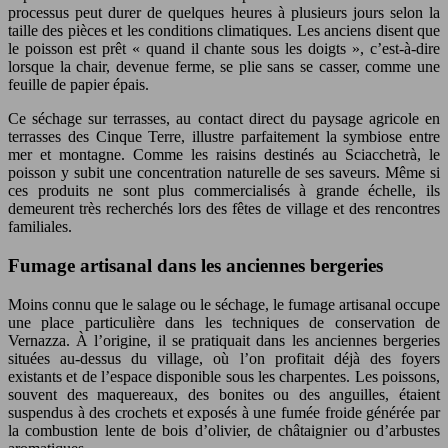
processus peut durer de quelques heures à plusieurs jours selon la
taille des pièces et les conditions climatiques. Les anciens disent que
le poisson est prêt « quand il chante sous les doigts », c’est-à-dire
lorsque la chair, devenue ferme, se plie sans se casser, comme une
feuille de papier épais.
Ce séchage sur terrasses, au contact direct du paysage agricole en
terrasses des Cinque Terre, illustre parfaitement la symbiose entre
mer et montagne. Comme les raisins destinés au Sciacchetrà, le
poisson y subit une concentration naturelle de ses saveurs. Même si
ces produits ne sont plus commercialisés à grande échelle, ils
demeurent très recherchés lors des fêtes de village et des rencontres
familiales.
Fumage artisanal dans les anciennes bergeries
Moins connu que le salage ou le séchage, le fumage artisanal occupe
une place particulière dans les techniques de conservation de
Vernazza. À l’origine, il se pratiquait dans les anciennes bergeries
situées au-dessus du village, où l’on profitait déjà des foyers
existants et de l’espace disponible sous les charpentes. Les poissons,
souvent des maquereaux, des bonites ou des anguilles, étaient
suspendus à des crochets et exposés à une fumée froide générée par
la combustion lente de bois d’olivier, de châtaignier ou d’arbustes