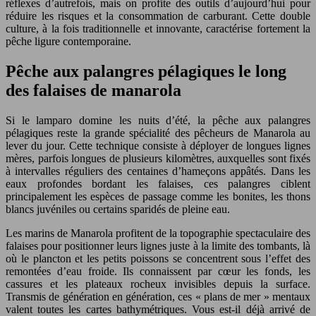
réflexes d’autrefois, mais on profite des outils d’aujourd’hui pour
réduire les risques et la consommation de carburant. Cette double
culture, à la fois traditionnelle et innovante, caractérise fortement la
pêche ligure contemporaine.
Pêche aux palangres pélagiques le long
des falaises de manarola
Si le lamparo domine les nuits d’été, la pêche aux palangres
pélagiques reste la grande spécialité des pêcheurs de Manarola au
lever du jour. Cette technique consiste à déployer de longues lignes
mères, parfois longues de plusieurs kilomètres, auxquelles sont fixés
à intervalles réguliers des centaines d’hameçons appâtés. Dans les
eaux profondes bordant les falaises, ces palangres ciblent
principalement les espèces de passage comme les bonites, les thons
blancs juvéniles ou certains sparidés de pleine eau.
Les marins de Manarola profitent de la topographie spectaculaire des
falaises pour positionner leurs lignes juste à la limite des tombants, là
où le plancton et les petits poissons se concentrent sous l’effet des
remontées d’eau froide. Ils connaissent par cœur les fonds, les
cassures et les plateaux rocheux invisibles depuis la surface.
Transmis de génération en génération, ces « plans de mer » mentaux
valent toutes les cartes bathymétriques. Vous est-il déjà arrivé de