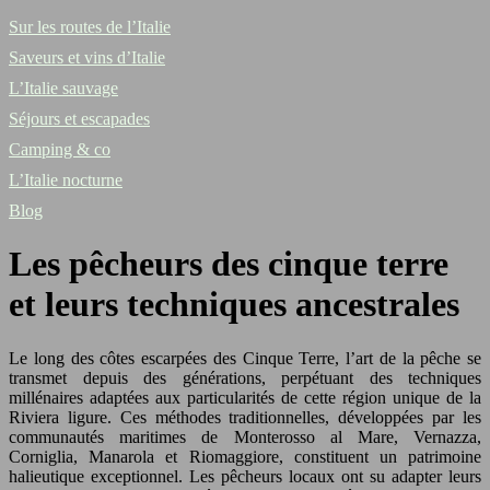
Sur les routes de l’Italie
Saveurs et vins d’Italie
L’Italie sauvage
Séjours et escapades
Camping & co
L’Italie nocturne
Blog
Les pêcheurs des cinque terre
et leurs techniques ancestrales
Le long des côtes escarpées des Cinque Terre, l’art de la pêche se
transmet depuis des générations, perpétuant des techniques
millénaires adaptées aux particularités de cette région unique de la
Riviera ligure. Ces méthodes traditionnelles, développées par les
communautés maritimes de Monterosso al Mare, Vernazza,
Corniglia, Manarola et Riomaggiore, constituent un patrimoine
halieutique exceptionnel. Les pêcheurs locaux ont su adapter leurs