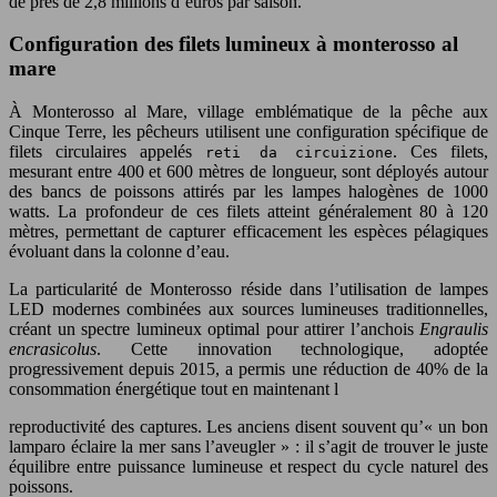
de près de 2,8 millions d’euros par saison.
Configuration des filets lumineux à monterosso al
mare
À Monterosso al Mare, village emblématique de la pêche aux
Cinque Terre, les pêcheurs utilisent une configuration spécifique de
filets circulaires appelés
. Ces filets,
reti da circuizione
mesurant entre 400 et 600 mètres de longueur, sont déployés autour
des bancs de poissons attirés par les lampes halogènes de 1000
watts. La profondeur de ces filets atteint généralement 80 à 120
mètres, permettant de capturer efficacement les espèces pélagiques
évoluant dans la colonne d’eau.
La particularité de Monterosso réside dans l’utilisation de lampes
LED modernes combinées aux sources lumineuses traditionnelles,
créant un spectre lumineux optimal pour attirer l’anchois
Engraulis
encrasicolus
. Cette innovation technologique, adoptée
progressivement depuis 2015, a permis une réduction de 40% de la
consommation énergétique tout en maintenant l
reproductivité des captures. Les anciens disent souvent qu’« un bon
lamparo éclaire la mer sans l’aveugler » : il s’agit de trouver le juste
équilibre entre puissance lumineuse et respect du cycle naturel des
poissons.