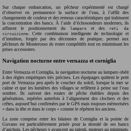
Sur chaque embarcation, un pêcheur expérimenté est chargé
d’observer en permanence la surface de l’eau, à l’affût des
changements de couleur et des remous caractéristiques qui trahissent
la concentration des bancs. À l’aide d’échosondeurs modernes, ils
affinent le positionnement du
et des
lamparo
reti da
. Cette combinaison intelligente de technologie et
circuizione
d’intuition, forgée par des décennies de pratique, permet aux
pêcheurs de Monterosso de rester compétitifs tout en minimisant les
prises accessoires.
Navigation nocturne entre vernazza et corniglia
Entre Vernazza et Corniglia, la navigation nocturne au lamparo obéit
à des règles empiriques très précises. Les équipages quittent le petit
port de Vernazza peu après le coucher du soleil, lorsque la mer se
calme et que les lumières des villages se reflètent à peine sur l’eau
sombre. Ils suivent des routes de pêche établies depuis des
générations, repérées autrefois à l’alignement des clochers et des
crêtes, aujourd’hui confirmées par le GPS mais toujours mémorisées
« dans la tête et dans le corps » comme le répètent les anciens.
La zone comprise entre les falaises de Corniglia et la pointe de
Guvano est particulièrement prisée pour la densité de ses bancs
d’anchois. Les pêcheurs y avancent au ralenti, moteurs au minimum,