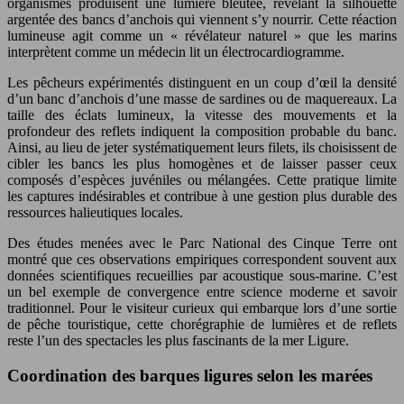
organismes produisent une lumière bleutée, révélant la silhouette
argentée des bancs d’anchois qui viennent s’y nourrir. Cette réaction
lumineuse agit comme un « révélateur naturel » que les marins
interprètent comme un médecin lit un électrocardiogramme.
Les pêcheurs expérimentés distinguent en un coup d’œil la densité
d’un banc d’anchois d’une masse de sardines ou de maquereaux. La
taille des éclats lumineux, la vitesse des mouvements et la
profondeur des reflets indiquent la composition probable du banc.
Ainsi, au lieu de jeter systématiquement leurs filets, ils choisissent de
cibler les bancs les plus homogènes et de laisser passer ceux
composés d’espèces juvéniles ou mélangées. Cette pratique limite
les captures indésirables et contribue à une gestion plus durable des
ressources halieutiques locales.
Des études menées avec le Parc National des Cinque Terre ont
montré que ces observations empiriques correspondent souvent aux
données scientifiques recueillies par acoustique sous-marine. C’est
un bel exemple de convergence entre science moderne et savoir
traditionnel. Pour le visiteur curieux qui embarque lors d’une sortie
de pêche touristique, cette chorégraphie de lumières et de reflets
reste l’un des spectacles les plus fascinants de la mer Ligure.
Coordination des barques ligures selon les marées