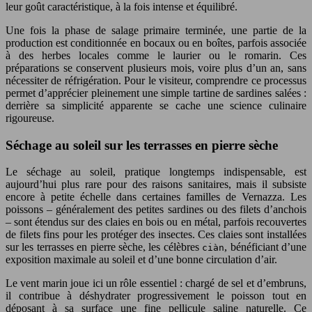
leur goût caractéristique, à la fois intense et équilibré.
Une fois la phase de salage primaire terminée, une partie de la
production est conditionnée en bocaux ou en boîtes, parfois associée
à des herbes locales comme le laurier ou le romarin. Ces
préparations se conservent plusieurs mois, voire plus d’un an, sans
nécessiter de réfrigération. Pour le visiteur, comprendre ce processus
permet d’apprécier pleinement une simple tartine de sardines salées :
derrière sa simplicité apparente se cache une science culinaire
rigoureuse.
Séchage au soleil sur les terrasses en pierre sèche
Le séchage au soleil, pratique longtemps indispensable, est
aujourd’hui plus rare pour des raisons sanitaires, mais il subsiste
encore à petite échelle dans certaines familles de Vernazza. Les
poissons – généralement des petites sardines ou des filets d’anchois
– sont étendus sur des claies en bois ou en métal, parfois recouvertes
de filets fins pour les protéger des insectes. Ces claies sont installées
sur les terrasses en pierre sèche, les célèbres
, bénéficiant d’une
ciàn
exposition maximale au soleil et d’une bonne circulation d’air.
Le vent marin joue ici un rôle essentiel : chargé de sel et d’embruns,
il contribue à déshydrater progressivement le poisson tout en
déposant à sa surface une fine pellicule saline naturelle. Ce