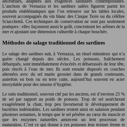
ancestrales, adaptées aux exigences sanitaires contemporaines.
L’anchois de Vernazza et les sardines salées figurent parmi les
produits emblématiques que l’on retrouve sur les tables locales,
souvent accompagnés du vin blanc des Cinque Terre ou du célèbre
Sciacchetrà. Ces techniques de conservation ne sont pas seulement
pratiques : elles façonnent aussi le goût, concentrant les arômes de la
mer et ajoutant une dimension culturelle à chaque bouchée.
Méthodes de salage traditionnel des sardines
Le salage des sardines suit, à Vernazza, un rituel minutieux qui n’a
guère changé depuis des siècles. Les poissons, fraîchement
débarqués, sont immédiatement éviscérés et débarrassés de leur tête,
puis rincés à l’eau de mer. Ils sont ensuite disposés en couches
alternées avec du sel marin grossier dans de grands contenants,
autrefois en bois ou en terre cuite, aujourd’hui souvent en acier
inoxydable pour des raisons d’hygiène.
Le ratio traditionnel, souvent cité par les anciens, est d’environ 25 %
de sel par rapport au poids de poisson. Trop de sel assécherait
exagérément la chair, trop peu favoriserait le développement de
bactéries indésirables. Les sardines restent ainsi en salaison pendant
plusieurs semaines, le temps que le sel pénètre au cœur du muscle et
que les enzymes naturelles amorcent un lent processus de
maturation. C’est ce qui donne à ces poissons leur texture ferme et