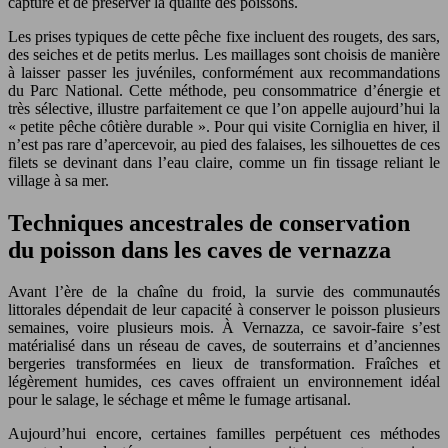
capture et de préserver la qualité des poissons.
Les prises typiques de cette pêche fixe incluent des rougets, des sars,
des seiches et de petits merlus. Les maillages sont choisis de manière
à laisser passer les juvéniles, conformément aux recommandations
du Parc National. Cette méthode, peu consommatrice d’énergie et
très sélective, illustre parfaitement ce que l’on appelle aujourd’hui la
« petite pêche côtière durable ». Pour qui visite Corniglia en hiver, il
n’est pas rare d’apercevoir, au pied des falaises, les silhouettes de ces
filets se devinant dans l’eau claire, comme un fin tissage reliant le
village à sa mer.
Techniques ancestrales de conservation
du poisson dans les caves de vernazza
Avant l’ère de la chaîne du froid, la survie des communautés
littorales dépendait de leur capacité à conserver le poisson plusieurs
semaines, voire plusieurs mois. À Vernazza, ce savoir-faire s’est
matérialisé dans un réseau de caves, de souterrains et d’anciennes
bergeries transformées en lieux de transformation. Fraîches et
légèrement humides, ces caves offraient un environnement idéal
pour le salage, le séchage et même le fumage artisanal.
Aujourd’hui encore, certaines familles perpétuent ces méthodes