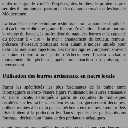
cibler une grande variété d’espèces, des bonites de printemps aux
sérioles d’automne, en passant par les daurades royales et les bars de
Méditerranée.
La beauté de cette technique réside dans son apparente simplicité,
qui cache en réalité une grande finesse d’exécution. Tout se joue sur
la vitesse du bateau, la profondeur de nage des leurres et la capacité
du pêcheur à « lire » la mer : changement de couleur, remous,
présence d’oiseaux plongeurs sont autant d’indices utilisés pour
définir la meilleure trajectoire. Les marins ligures comparent souvent
la traîne côtière à une partie d’échecs avec l’océan : chaque
mouvement du pêcheur appelle une réaction du poisson, et
inversement.
Utilisation des leurres artisanaux en nacre locale
Parmi les spécificités les plus fascinantes de la traîne entre
Riomaggiore et Porto Venere figure l’utilisation de leurres artisanaux
en nacre locale. Fabriqués à partir de coquilles de mollusques
récoltées sur les rochers, ces leurres sont soigneusement découpés,
polis et montés à la main par les pêcheurs eux-mêmes. Leurs reflets
irisés imitent à la perfection les flancs argentés des petits poissons
fourrage, déclenchant l’attaque des prédateurs pélagiques.
Contrairement aux modèles industriels en plastique, ces leurres en