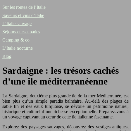
Sur les routes de l’Italie
Saveurs et vins d’Italie
L’Italie sauvage
Séjours et escapades
Camping & co
L’Italie nocturne
Blog
Sardaigne : les trésors cachés
d’une île méditerranéenne
La Sardaigne, deuxième plus grande île de la mer Méditerranée, est
bien plus qu’un simple paradis balnéaire. Au-delà des plages de
sable fin et des eaux turquoise, se dévoile un patrimoine naturel,
historique et culturel d’une richesse exceptionnelle. Préparez-vous à
un voyage captivant au cœur de cette île italienne fascinante.
Explorez des paysages sauvages, découvrez des vestiges antiques,