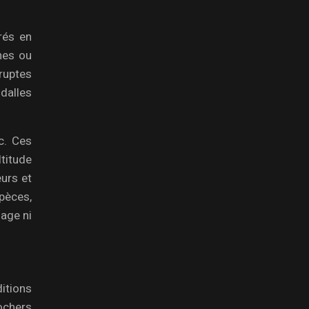
rés en
nes ou
bruptes
 dalles
c. Ces
ltitude
eurs et
spèces,
sage ni
itions
rochers