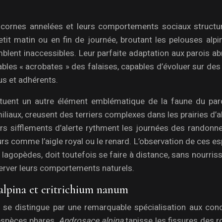
s cornes annelées et leurs comportements sociaux structu
it matin ou en fin de journée, broutant les pelouses alpi
blent inaccessibles. Leur parfaite adaptation aux parois a
bles « acrobates » des falaises, capables d’évoluer sur des
us et adhérents.
tuent un autre élément emblématique de la faune du par
liaux, creusent des terriers complexes dans les prairies d’a
urs sifflements d’alerte rythment les journées des randonn
rs comme l’aigle royal ou le renard. L’observation de ces e
agopèdes, doit toutefois se faire à distance, sans nourris
éserver leurs comportements naturels.
e alpina et eritrichium nanum
 se distingue par une remarquable spécialisation aux cond
espèces phares,
Androsace alpina
tapisse les fissures des 