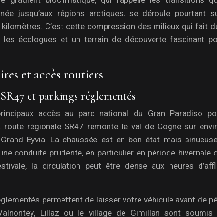
e gradient bioclimatique, qui rappelle les transitions qu
née jusqu’aux régions arctiques, se déroule pourtant s
0 kilomètres. C’est cette compression des milieux qui fait 
ur les écologues et un terrain de découverte fascinant po
ires et accès routiers
e SR47 et parkings réglementés
principaux accès au parc national du Gran Paradiso po
la route régionale SR47 remonte le val de Cogne sur envi
t Grand Eyvia. La chaussée est en bon état mais sinueuse
ne conduite prudente, en particulier en période hivernale 
stivale, la circulation peut être dense aux heures d’affl
églementés permettent de laisser votre véhicule avant de p
lnontey, Lillaz ou le village de Gimillan sont soumis