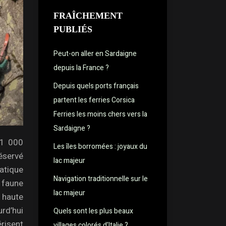
FRAÎCHEMENT
PUBLIÉS
Peut-on aller en Sardaigne
depuis la France ?
Depuis quels ports français
partent les ferries Corsica
Ferries les moins chers vers la
Sardaigne ?
71 000
Les îles borromées : joyaux du
réservé
lac majeur
atique
Navigation traditionnelle sur le
a faune
lac majeur
a haute
rd’hui
Quels sont les plus beaux
risent
villages colorés d’Italie ?