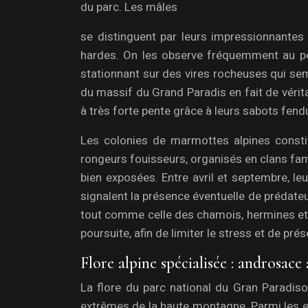
du parc. Les mâles
se distinguent par leurs impressionnante
hardes. On les observe fréquemment au pet
stationnant sur des vires rocheuses qui sem
du massif du Grand Paradis en fait de vérita
à très forte pente grâce à leurs sabots fend
Les colonies de marmottes alpines consti
rongeurs fouisseurs, organisés en clans fami
bien exposées. Entre avril et septembre, le
signalent la présence éventuelle de prédateu
tout comme celle des chamois, hermines et l
poursuite, afin de limiter le stress et de pr
Flore alpine spécialisée : androsac
La flore du parc national du Gran Paradiso
extrêmes de la haute montagne. Parmi les 