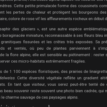
 mètres. Cette petite primulacée forme des coussinets com
tent les pertes de chaleur et protègent les bourgeons des
aire, colore de rose vif les affleurements rocheux en début d
saphir des glaciers », est une autre espèce emblématiq
 boraginacée miniature, reconnaissable à ses fleurs bleu in
 granitiques fissurées et les crêtes très exposées. Sa pr
oids et ventés, où peu de plantes parviennent à s’imp
a flore alpine, elle est sensible au piétinement : rester s
éserver ces micro-habitats extrêmement fragiles.
us de 1 100 espèces floristiques, des prairies de linaigret
delweiss
. Cette diversité végétale reflète un gradient alti
. En tant que visiteur, vous serez peut‑être tenté de cu
lus beau souvenir reste souvent une photo bien cadrée, qui n
ni le charme sauvage de ces paysages alpins.