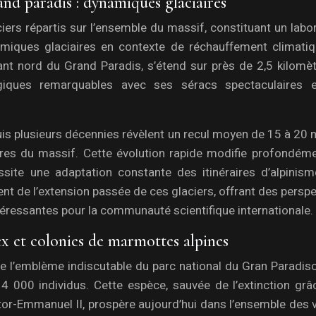
and paradis : dynamiques glaciaires
iers répartis sur l’ensemble du massif, constituant un labo
amiques glaciaires en contexte de réchauffement climatiq
rsant nord du Grand Paradis, s’étend sur près de 2,5 kilomè
giques remarquables avec ses séracs spectaculaires 
is plusieurs décennies révèlent un recul moyen de 15 à 20 
aires du massif. Cette évolution rapide modifie profondéme
ite une adaptation constante des itinéraires d’alpinism
de l’extension passée de ces glaciers, offrant des perspe
téressantes pour la communauté scientifique internationale.
x et colonies de marmottes alpines
e l’emblème indiscutable du parc national du Gran Paradiso
4 000 individus. Cette espèce, sauvée de l’extinction grâ
ictor-Emmanuel II, prospère aujourd’hui dans l’ensemble des 