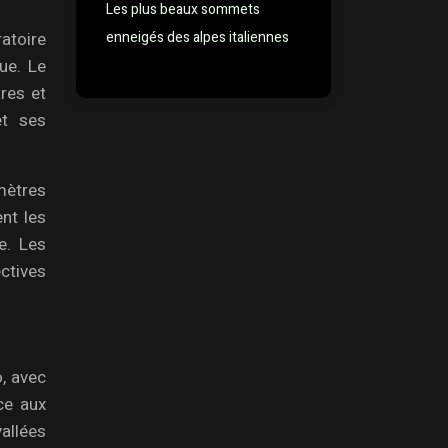
Les plus beaux sommets
enneigés des alpes italiennes
ratoire
ue. Le
tres et
et ses
mètres
nt les
e. Les
ctives
, avec
ce aux
vallées