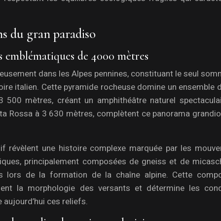
ns du gran paradiso
ts emblématiques de 4000 mètres
eusement dans les Alpes pennines, constituant le seul som
toire italien. Cette pyramide rocheuse domine un ensemble 
500 mètres, créant un amphithéâtre naturel spectaculai
unta Rossa à 3 630 mètres, complètent ce panorama grandio
if révèlent une histoire complexe marquée par les mouv
iques, principalement composées de gneiss et de micasch
 lors de la formation de la chaîne alpine. Cette compo
ement la morphologie des versants et détermine les cond
 aujourd’hui ces reliefs.