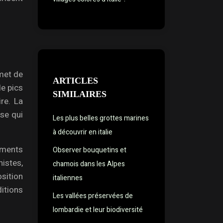
met de
ARTICLES
de pics
SIMILAIRES
re. La
se qui
Les plus belles grottes marines
à découvrir en italie
ements
Observer bouquetins et
istes,
chamois dans les Alpes
sition
italiennes
itions
Les vallées préservées de
lombardie et leur biodiversité