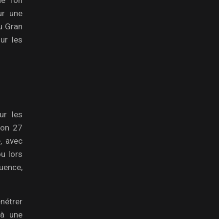
e l’on
ur une
du Gran
ur les
ur les
ron 27
, avec
ou lors
uence,
énétrer
 à une