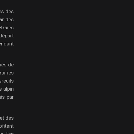
es des
par des
traies
départ
endant
nés de
airies
vreuils
e alpin
és par
et des
ofitant