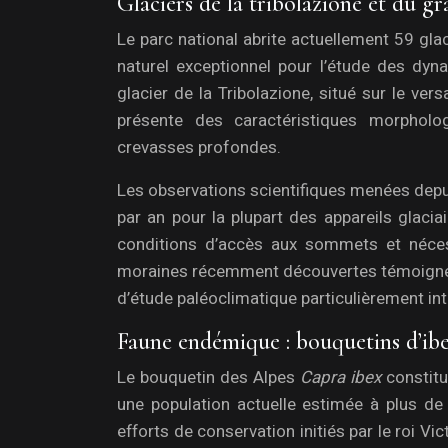
Glaciers de la tribolazione et du gr
Le parc national abrite actuellement 59 glac
naturel exceptionnel pour l’étude des dyn
glacier de la Tribolazione, situé sur le ve
présente des caractéristiques morpholo
crevasses profondes.
Les observations scientifiques menées depu
par an pour la plupart des appareils glaci
conditions d’accès aux sommets et nécess
moraines récemment découvertes témoignent 
d’étude paléoclimatique particulièrement in
Faune endémique : bouquetins d’ibe
Le bouquetin des Alpes
Capra ibex
constitu
une population actuelle estimée à plus de 
efforts de conservation initiés par le roi V