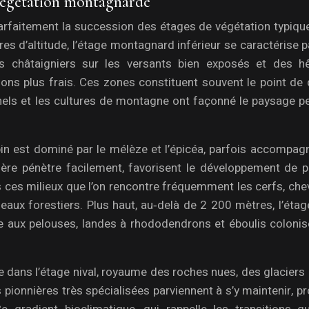
 végétation montagnarde
 parfaitement la succession des étages de végétation typiqu
es d’altitude, l’étage montagnard inférieur se caractérise 
s châtaigniers sur les versants bien exposés et des hê
s plus frais. Ces zones constituent souvent le point de 
onnels et les cultures de montagne ont façonné le paysage p
pin est dominé par le mélèze et l’épicéa, parfois accompag
ière pénètre facilement, favorisent le développement de pr
s ces milieux que l’on rencontre fréquemment les cerfs, che
seaux forestiers. Plus haut, au‑delà de 2 200 mètres, l’étag
ce aux pelouses, landes à rhododendrons et éboulis colonis
dans l’étage nival, royaume des roches nues, des glaciers 
ionnières très spécialisées parviennent à s’y maintenir, pr