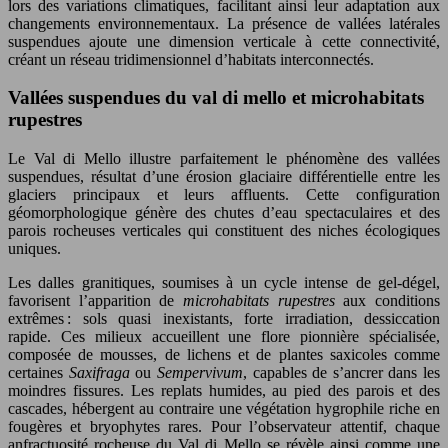
lors des variations climatiques, facilitant ainsi leur adaptation aux
changements environnementaux. La présence de vallées latérales
suspendues ajoute une dimension verticale à cette connectivité,
créant un réseau tridimensionnel d’habitats interconnectés.
Vallées suspendues du val di mello et microhabitats
rupestres
Le Val di Mello illustre parfaitement le phénomène des vallées
suspendues, résultat d’une érosion glaciaire différentielle entre les
glaciers principaux et leurs affluents. Cette configuration
géomorphologique génère des chutes d’eau spectaculaires et des
parois rocheuses verticales qui constituent des niches écologiques
uniques.
Les dalles granitiques, soumises à un cycle intense de gel-dégel,
favorisent l’apparition de
microhabitats rupestres
aux conditions
extrêmes : sols quasi inexistants, forte irradiation, dessiccation
rapide. Ces milieux accueillent une flore pionnière spécialisée,
composée de mousses, de lichens et de plantes saxicoles comme
certaines
Saxifraga
ou
Sempervivum
, capables de s’ancrer dans les
moindres fissures. Les replats humides, au pied des parois et des
cascades, hébergent au contraire une végétation hygrophile riche en
fougères et bryophytes rares. Pour l’observateur attentif, chaque
anfractuosité rocheuse du Val di Mello se révèle ainsi comme une