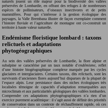
naturels jouent un rôle majeur pour la biodiversité des vallées
préservées de Lombardie, en offrant des refuges à de nombreuses
espèces de pollinisateurs, d’oiseaux insectivores et de petits
mammifères. Pour qui s’intéresse à la gestion écologique des
paysages, la Valle Brembana illustre de façon exemplaire comment
l’histoire fluviale et l’agriculture de montagne ont co-construit un
territoire à haute valeur naturelle.
Endémisme floristique lombard : taxons
relictuels et adaptations
phytogéographiques
Au sein des vallées préservées de Lombardie, la flore alpine et
subalpine se caractérise par un taux notable d’
endémisme
, reflet
d’une histoire biogéographique complexe marquée par les cycles
glaciaires et interglaciaires. Certains taxons, dits
relictuels
, sont les
survivants d’anciennes flores aujourd’hui disparues de la plupart de
l’espace alpin. Leur persistance dans des niches écologiques très
localisées témoigne de capacités d’adaptation remarquables aux
microclimats et aux particularités géologiques des vallées lombardes.
Comprendre ces adaptations phytogéographiques n’a rien d’un
exercice purement académique : il s’agit aussi de définir des priorités
de conservation dans un contexte de réchauffement rapide, où ces