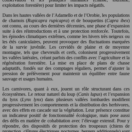
exploitation forestière) pour limiter les impacts négatifs.
Dans les hautes vallées de l’Adamello et de l’Orobie, les populations
de chamois (
Rupicapra rupicapra
) et de bouquetins (
Capra ibex
)
ont connu, au cours des dernières décennies, une phase d’expansion
suite à des réintroductions et à une protection renforcée. Toutefois,
les épisodes climatiques extrêmes, comme les hivers très neigeux ou
les étés caniculaires, peuvent provoquer des fluctuations marquées
de la survie juvénile. Les cervidés de plaine et de moyenne
montagne, tels que chevreuils et cerfs, colonisent progressivement
les vallées latérales, créant parfois des conflits avec l’agriculture et la
régénération forestière. La mise en place de plans de chasse
adaptatifs, fondés sur des comptages réguliers, permet d’ajuster la
pression de prélèvement pour maintenir un équilibre entre faune
sauvage et usages humains.
Les carnivores, quant à eux, jouent un rôle structurant dans ces
écosystèmes. Le retour naturel du loup (
Canis lupus
) et l’expansion
du lynx (
Lynx lynx
) dans plusieurs vallées lombardes modifient
progressivement les comportements et la distribution des herbivores,
avec des effets en cascade sur la végétation. Leur présence constitue
un indicateur positif de fonctionnalité écologique, mais pose aussi
des défis en matière de cohabitation avec l’élevage extensif. Pour y
répondre, des dispositifs de protection des troupeaux (chiens de
protection, clôtures électriques nocturnes, bergers additionnels) sont