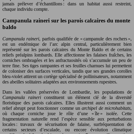
jamais prélever d’échantillons : dans un habitat aussi restreint,
chaque individu compte.
Campanula raineri sur les parois calcaires du monte
baldo
Campanula raineri
, parfois qualifiée de « campanule des rochers »,
est un endémique de l’arc alpin central, particulièrement bien
représenté sur les parois calcaires du Monte Baldo et de certains
reliefs préalpins lombards. Elle affectionne les falaises fraîches, les
corniches ombragées et les anfractuosités où s’accumule un peu de
terre fine. Ses tiges rampantes et ses feuilles charnues lui permettent
de coloniser des surfaces verticales, tandis que ses grandes corolles
bleu-violet attirent un cortège spécialisé de pollinisateurs, notamment
des abeilles solitaires adaptées aux environnements rupestres.
Dans les vallées préservées de Lombardie, les populations de
Campanula raineri
constituent un élément clé de la diversité
floristique des parois calcaires. Elles illustrent aussi comment un
relief abrupt peut fonctionner comme un
archipel de microhabitats
,
où chaque corniche joue le rôle d’une « île » isolée. Cette
fragmentation naturelle rend l’espèce sensible aux perturbations
locales : travaux de sécurisation de falaise, surfréquentation de
certains secteurs d’escalade, ou encore évolution climatique