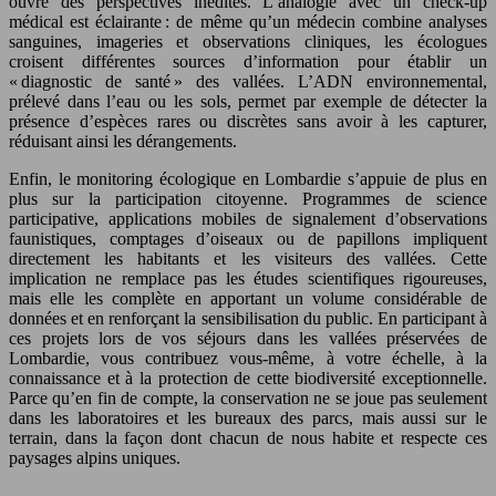
ouvre des perspectives inédites. L’analogie avec un check-up
médical est éclairante : de même qu’un médecin combine analyses
sanguines, imageries et observations cliniques, les écologues
croisent différentes sources d’information pour établir un
« diagnostic de santé » des vallées. L’ADN environnemental,
prélevé dans l’eau ou les sols, permet par exemple de détecter la
présence d’espèces rares ou discrètes sans avoir à les capturer,
réduisant ainsi les dérangements.
Enfin, le monitoring écologique en Lombardie s’appuie de plus en
plus sur la participation citoyenne. Programmes de science
participative, applications mobiles de signalement d’observations
faunistiques, comptages d’oiseaux ou de papillons impliquent
directement les habitants et les visiteurs des vallées. Cette
implication ne remplace pas les études scientifiques rigoureuses,
mais elle les complète en apportant un volume considérable de
données et en renforçant la sensibilisation du public. En participant à
ces projets lors de vos séjours dans les vallées préservées de
Lombardie, vous contribuez vous-même, à votre échelle, à la
connaissance et à la protection de cette biodiversité exceptionnelle.
Parce qu’en fin de compte, la conservation ne se joue pas seulement
dans les laboratoires et les bureaux des parcs, mais aussi sur le
terrain, dans la façon dont chacun de nous habite et respecte ces
paysages alpins uniques.