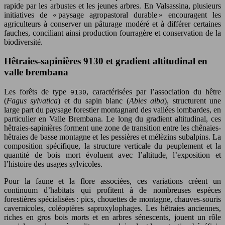
rapide par les arbustes et les jeunes arbres. En Valsassina, plusieurs
initiatives de « paysage agropastoral durable » encouragent les
agriculteurs à conserver un pâturage modéré et à différer certaines
fauches, conciliant ainsi production fourragère et conservation de la
biodiversité.
Hêtraies-sapinières 9130 et gradient altitudinal en
valle brembana
Les forêts de type
, caractérisées par l’association du hêtre
9130
(
Fagus sylvatica
) et du sapin blanc (
Abies alba
), structurent une
large part du paysage forestier montagnard des vallées lombardes, en
particulier en Valle Brembana. Le long du gradient altitudinal, ces
hêtraies-sapinières forment une zone de transition entre les chênaies-
hêtraies de basse montagne et les pessières et mélèzins subalpins. La
composition spécifique, la structure verticale du peuplement et la
quantité de bois mort évoluent avec l’altitude, l’exposition et
l’histoire des usages sylvicoles.
Pour la faune et la flore associées, ces variations créent un
continuum d’habitats qui profitent à de nombreuses espèces
forestières spécialisées : pics, chouettes de montagne, chauves-souris
cavernicoles, coléoptères saproxylophages. Les hêtraies anciennes,
riches en gros bois morts et en arbres sénescents, jouent un rôle