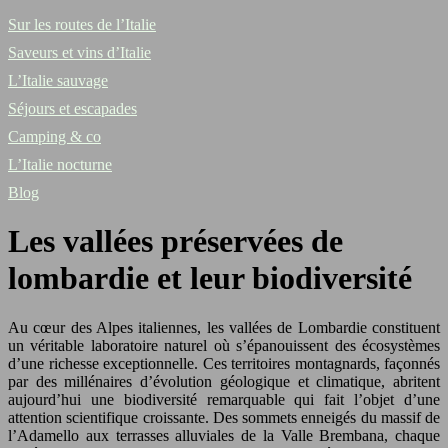
Sur les routes de l’Italie
Saveurs et vins d’Italie
L’Italie sauvage
Séjours et escapades
Camping & co
L’Italie nocturne
Blog
Les vallées préservées de
lombardie et leur biodiversité
Au cœur des Alpes italiennes, les vallées de Lombardie constituent
un véritable laboratoire naturel où s’épanouissent des écosystèmes
d’une richesse exceptionnelle. Ces territoires montagnards, façonnés
par des millénaires d’évolution géologique et climatique, abritent
aujourd’hui une biodiversité remarquable qui fait l’objet d’une
attention scientifique croissante. Des sommets enneigés du massif de
l’Adamello aux terrasses alluviales de la Valle Brembana, chaque