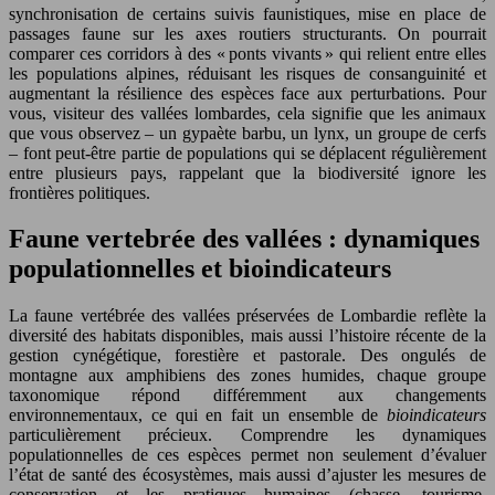
synchronisation de certains suivis faunistiques, mise en place de
passages faune sur les axes routiers structurants. On pourrait
comparer ces corridors à des « ponts vivants » qui relient entre elles
les populations alpines, réduisant les risques de consanguinité et
augmentant la résilience des espèces face aux perturbations. Pour
vous, visiteur des vallées lombardes, cela signifie que les animaux
que vous observez – un gypaète barbu, un lynx, un groupe de cerfs
– font peut-être partie de populations qui se déplacent régulièrement
entre plusieurs pays, rappelant que la biodiversité ignore les
frontières politiques.
Faune vertebrée des vallées : dynamiques
populationnelles et bioindicateurs
La faune vertébrée des vallées préservées de Lombardie reflète la
diversité des habitats disponibles, mais aussi l’histoire récente de la
gestion cynégétique, forestière et pastorale. Des ongulés de
montagne aux amphibiens des zones humides, chaque groupe
taxonomique répond différemment aux changements
environnementaux, ce qui en fait un ensemble de
bioindicateurs
particulièrement précieux. Comprendre les dynamiques
populationnelles de ces espèces permet non seulement d’évaluer
l’état de santé des écosystèmes, mais aussi d’ajuster les mesures de
conservation et les pratiques humaines (chasse, tourisme,