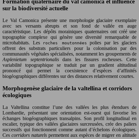
Formation quaternaire du val camonica et influence
sur la biodiversité actuelle
Le Val Camonica présente une morphologie glaciaire exemplaire
avec ses versants abrupts et son fond de vallée en auge
caractéristique. Les dépôts morainiques quaternaires ont créé une
topographie complexe qui génère une diversité remarquable de
microhabitats. Les
polies par les glaciers
roches moutonnées
offrent des substrats particuliers pour la colonisation par des
communautés végétales spécialisées, notamment les groupements de
Asplenietum septentrionalis
dans les fissures rocheuses. Cette
variabilité topographique se traduit par un gradient altitudinal
prononcé qui permet la coexistence d’espèces d’affinités
biogéographiques différentes sur des distances relativement courtes.
Morphogenèse glaciaire de la valtellina et corridors
écologiques
La Valtellina constitue l’une des vallées les plus étendues de
Lombardie, présentant une orientation est-ouest qui favorise les
échanges biogéographiques transalpins. Son profil longitudinal en
escalier, typique des vallées glaciaires surcreusées, crée des paliers
successifs qui fonctionnent comme autant d’échelons écologiques.
Ces
corridors naturels
permettent aux espèces de migrer en altitude