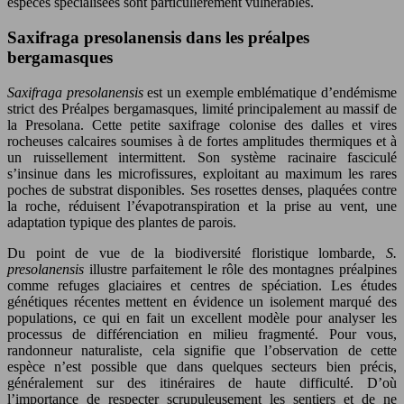
espèces spécialisées sont particulièrement vulnérables.
Saxifraga presolanensis dans les préalpes
bergamasques
Saxifraga presolanensis
est un exemple emblématique d’endémisme
strict des Préalpes bergamasques, limité principalement au massif de
la Presolana. Cette petite saxifrage colonise des dalles et vires
rocheuses calcaires soumises à de fortes amplitudes thermiques et à
un ruissellement intermittent. Son système racinaire fasciculé
s’insinue dans les microfissures, exploitant au maximum les rares
poches de substrat disponibles. Ses rosettes denses, plaquées contre
la roche, réduisent l’évapotranspiration et la prise au vent, une
adaptation typique des plantes de parois.
Du point de vue de la biodiversité floristique lombarde,
S.
presolanensis
illustre parfaitement le rôle des montagnes préalpines
comme refuges glaciaires et centres de spéciation. Les études
génétiques récentes mettent en évidence un isolement marqué des
populations, ce qui en fait un excellent modèle pour analyser les
processus de différenciation en milieu fragmenté. Pour vous,
randonneur naturaliste, cela signifie que l’observation de cette
espèce n’est possible que dans quelques secteurs bien précis,
généralement sur des itinéraires de haute difficulté. D’où
l’importance de respecter scrupuleusement les sentiers et de ne