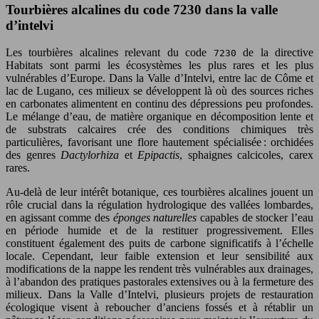
Tourbières alcalines du code 7230 dans la valle
d’intelvi
Les tourbières alcalines relevant du code
de la directive
7230
Habitats sont parmi les écosystèmes les plus rares et les plus
vulnérables d’Europe. Dans la Valle d’Intelvi, entre lac de Côme et
lac de Lugano, ces milieux se développent là où des sources riches
en carbonates alimentent en continu des dépressions peu profondes.
Le mélange d’eau, de matière organique en décomposition lente et
de substrats calcaires crée des conditions chimiques très
particulières, favorisant une flore hautement spécialisée : orchidées
des genres
Dactylorhiza
et
Epipactis
, sphaignes calcicoles, carex
rares.
Au-delà de leur intérêt botanique, ces tourbières alcalines jouent un
rôle crucial dans la régulation hydrologique des vallées lombardes,
en agissant comme des
éponges naturelles
capables de stocker l’eau
en période humide et de la restituer progressivement. Elles
constituent également des puits de carbone significatifs à l’échelle
locale. Cependant, leur faible extension et leur sensibilité aux
modifications de la nappe les rendent très vulnérables aux drainages,
à l’abandon des pratiques pastorales extensives ou à la fermeture des
milieux. Dans la Valle d’Intelvi, plusieurs projets de restauration
écologique visent à reboucher d’anciens fossés et à rétablir un