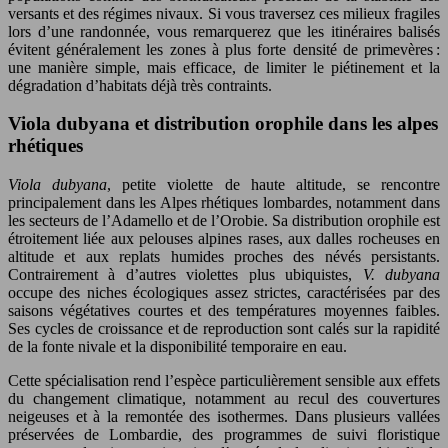
versants et des régimes nivaux. Si vous traversez ces milieux fragiles
lors d’une randonnée, vous remarquerez que les itinéraires balisés
évitent généralement les zones à plus forte densité de primevères :
une manière simple, mais efficace, de limiter le piétinement et la
dégradation d’habitats déjà très contraints.
Viola dubyana et distribution orophile dans les alpes
rhétiques
Viola dubyana
, petite violette de haute altitude, se rencontre
principalement dans les Alpes rhétiques lombardes, notamment dans
les secteurs de l’Adamello et de l’Orobie. Sa distribution orophile est
étroitement liée aux pelouses alpines rases, aux dalles rocheuses en
altitude et aux replats humides proches des névés persistants.
Contrairement à d’autres violettes plus ubiquistes,
V. dubyana
occupe des niches écologiques assez strictes, caractérisées par des
saisons végétatives courtes et des températures moyennes faibles.
Ses cycles de croissance et de reproduction sont calés sur la rapidité
de la fonte nivale et la disponibilité temporaire en eau.
Cette spécialisation rend l’espèce particulièrement sensible aux effets
du changement climatique, notamment au recul des couvertures
neigeuses et à la remontée des isothermes. Dans plusieurs vallées
préservées de Lombardie, des programmes de suivi floristique