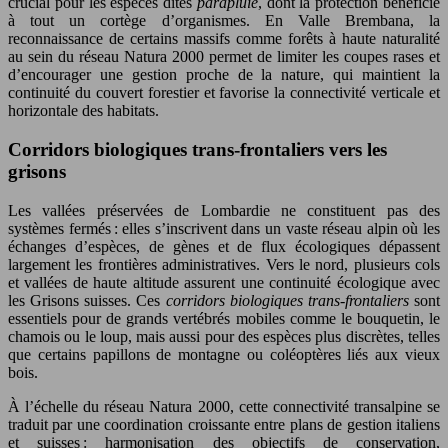
crucial pour les espèces dites
parapluie
, dont la protection bénéficie
à tout un cortège d’organismes. En Valle Brembana, la
reconnaissance de certains massifs comme forêts à haute naturalité
au sein du réseau Natura 2000 permet de limiter les coupes rases et
d’encourager une gestion proche de la nature, qui maintient la
continuité du couvert forestier et favorise la connectivité verticale et
horizontale des habitats.
Corridors biologiques trans-frontaliers vers les
grisons
Les vallées préservées de Lombardie ne constituent pas des
systèmes fermés : elles s’inscrivent dans un vaste réseau alpin où les
échanges d’espèces, de gènes et de flux écologiques dépassent
largement les frontières administratives. Vers le nord, plusieurs cols
et vallées de haute altitude assurent une continuité écologique avec
les Grisons suisses. Ces
corridors biologiques trans-frontaliers
sont
essentiels pour de grands vertébrés mobiles comme le bouquetin, le
chamois ou le loup, mais aussi pour des espèces plus discrètes, telles
que certains papillons de montagne ou coléoptères liés aux vieux
bois.
À l’échelle du réseau Natura 2000, cette connectivité transalpine se
traduit par une coordination croissante entre plans de gestion italiens
et suisses : harmonisation des objectifs de conservation,