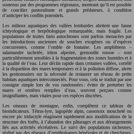
soutenus par des programmes régionaux, montrant qu’il est possible
de concilier pastoralisme et grands prédateurs, à condition
d’anticiper les conflits potentiels.
Les milieux aquatiques des vallées lombardes abritent une faune
ichtyologique et herpétologique remarquable, mais fragile. Les
populations de truites fario autochtones sont parfois menacées par
les introductions anciennes de souches exogènes ou d’espèces
concurrentes, comme l’omble de fontaine. Les amphibiens –
salamandre tachetée, triton alpestre, grenouille rousse – sont
particulièrement sensibles à la fragmentation des zones humides et à
la qualité de l’eau. Leur déclin rapide dans certaines vallées, corrélé
à la disparition des mares temporaires et à la pollution diffuse, alerte
les gestionnaires sur la nécessité de restaurer un réseau de petits
habitats aquatiques interconnectés. Pour vous, cela se traduit par une
consigne simple lors de vos randonnées : éviter de perturber les
mares et ornières remplies d’eau, souvent perçues comme
insignifiantes, mais vitales pour ces espèces discrètes.
Les oiseaux de montagne, enfin, complètent ce tableau de
bioindicateurs. Tétras-lyre, lagopède alpin, cassenoix moucheté ou
encore pic tridactyle réagissent rapidement aux modifications de la
structure des forêts, à l’abandon des pâturages et aux dérangements
liés aux activités récréatives. Le suivi des populations nicheuses,
réalisé par des réseaux d’ornithologues bénévoles et de chercheurs,