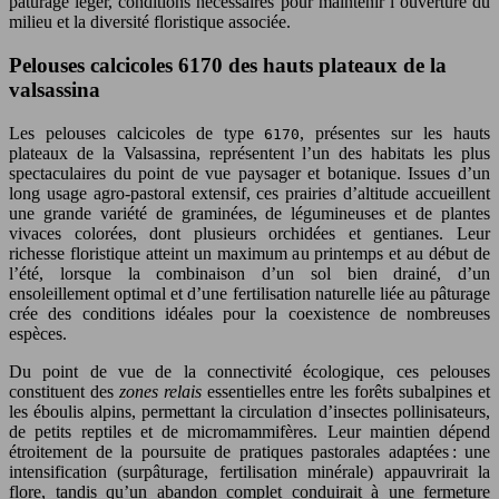
pâturage léger, conditions nécessaires pour maintenir l’ouverture du
milieu et la diversité floristique associée.
Pelouses calcicoles 6170 des hauts plateaux de la
valsassina
Les pelouses calcicoles de type
, présentes sur les hauts
6170
plateaux de la Valsassina, représentent l’un des habitats les plus
spectaculaires du point de vue paysager et botanique. Issues d’un
long usage agro-pastoral extensif, ces prairies d’altitude accueillent
une grande variété de graminées, de légumineuses et de plantes
vivaces colorées, dont plusieurs orchidées et gentianes. Leur
richesse floristique atteint un maximum au printemps et au début de
l’été, lorsque la combinaison d’un sol bien drainé, d’un
ensoleillement optimal et d’une fertilisation naturelle liée au pâturage
crée des conditions idéales pour la coexistence de nombreuses
espèces.
Du point de vue de la connectivité écologique, ces pelouses
constituent des
zones relais
essentielles entre les forêts subalpines et
les éboulis alpins, permettant la circulation d’insectes pollinisateurs,
de petits reptiles et de micromammifères. Leur maintien dépend
étroitement de la poursuite de pratiques pastorales adaptées : une
intensification (surpâturage, fertilisation minérale) appauvrirait la
flore, tandis qu’un abandon complet conduirait à une fermeture