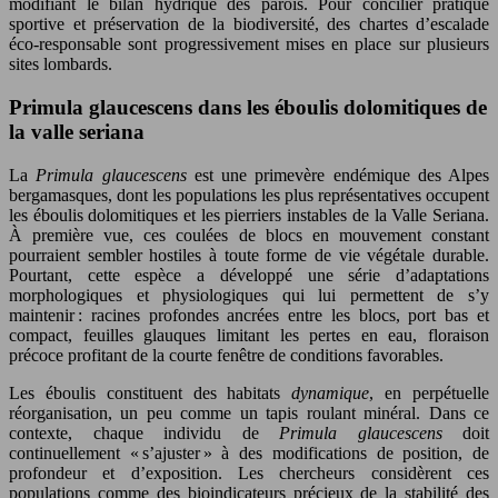
modifiant le bilan hydrique des parois. Pour concilier pratique
sportive et préservation de la biodiversité, des chartes d’escalade
éco-responsable sont progressivement mises en place sur plusieurs
sites lombards.
Primula glaucescens dans les éboulis dolomitiques de
la valle seriana
La
Primula glaucescens
est une primevère endémique des Alpes
bergamasques, dont les populations les plus représentatives occupent
les éboulis dolomitiques et les pierriers instables de la Valle Seriana.
À première vue, ces coulées de blocs en mouvement constant
pourraient sembler hostiles à toute forme de vie végétale durable.
Pourtant, cette espèce a développé une série d’adaptations
morphologiques et physiologiques qui lui permettent de s’y
maintenir : racines profondes ancrées entre les blocs, port bas et
compact, feuilles glauques limitant les pertes en eau, floraison
précoce profitant de la courte fenêtre de conditions favorables.
Les éboulis constituent des habitats
dynamique
, en perpétuelle
réorganisation, un peu comme un tapis roulant minéral. Dans ce
contexte, chaque individu de
Primula glaucescens
doit
continuellement « s’ajuster » à des modifications de position, de
profondeur et d’exposition. Les chercheurs considèrent ces
populations comme des bioindicateurs précieux de la stabilité des