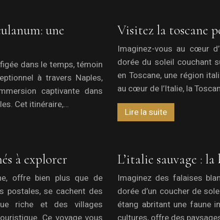
culanum: une
Visitez la toscane 
Imaginez-vous au cœur d’u
dorée du soleil couchant s
 figée dans le temps, témoin
en Toscane, une région ital
eptionnel à travers Naples,
au cœur de l’Italie, la Tosc
mmersion captivante dans
es. Cet itinéraire,…
Lire la suite
hés à explorer
L’italie sauvage : la
ne, offre bien plus que de
Imaginez des falaises bla
s postales, se cachent des
dorée d’un coucher de solei
que riche et des villages
étang abritant une faune in
 touristique. Ce voyage vous
cultures, offre des paysag