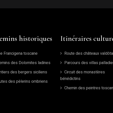
emins historiques
Itinéraires cultur
ie Francigena toscane
Route des châteaux valdôta
emins des Dolomites ladines
Parcours des villas palladi
tiers des bergers siciliens
Circuit des monastères
bénédictins
utes des pèlerins ombriens
Chemin des peintres tosca