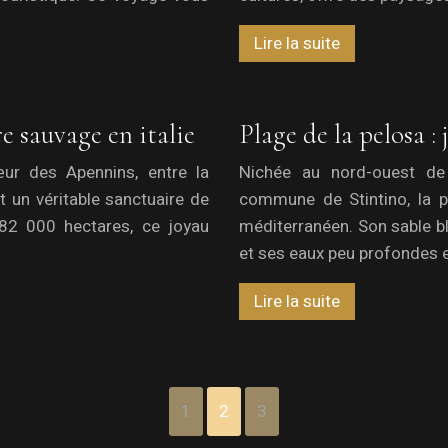
Lire la suite
e sauvage en italie
Plage de la pelosa :
œur des Apennins, entre la
Nichée au nord-ouest de
st un véritable sanctuaire de
commune de Stintino, la p
182 000 hectares, ce joyau
méditerranéen. Son sable bl
et ses eaux peu profondes e
Lire la suite
1
2
3