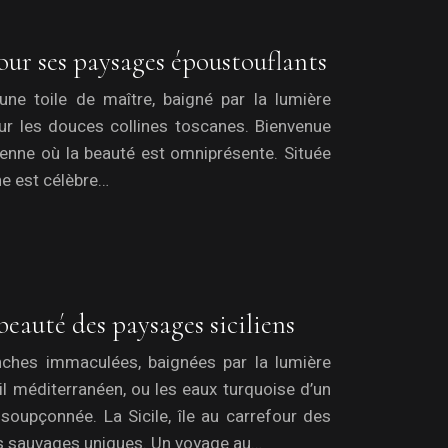
pour ses paysages époustouflants
ne toile de maître, baigné par la lumière
ur les douces collines toscanes. Bienvenue
ienne où la beauté est omniprésente. Située
ane est célèbre…
 beauté des paysages siciliens
nches immaculées, baignées par la lumière
l méditerranéen, ou les eaux turquoise d’un
soupçonnée. La Sicile, île au carrefour des
es sauvages uniques. Un voyage au…