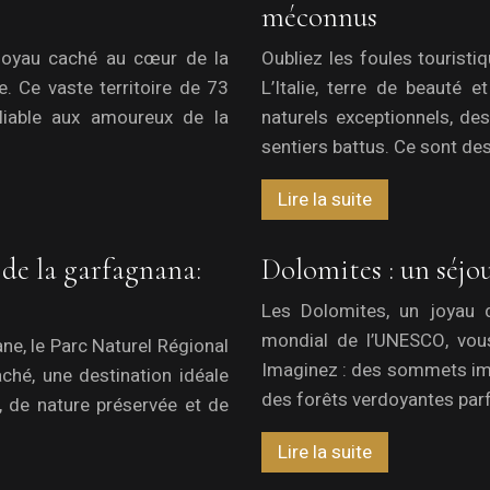
méconnus
 joyau caché au cœur de la
Oubliez les foules touristi
e. Ce vaste territoire de 73
L’Italie, terre de beauté 
liable aux amoureux de la
naturels exceptionnels, de
sentiers battus. Ce sont de
Lire la suite
 de la garfagnana:
Dolomites : un séjo
Les Dolomites, un joyau d
mondial de l’UNESCO, vous
e, le Parc Naturel Régional
Imaginez : des sommets im
ché, une destination idéale
des forêts verdoyantes par
, de nature préservée et de
Lire la suite