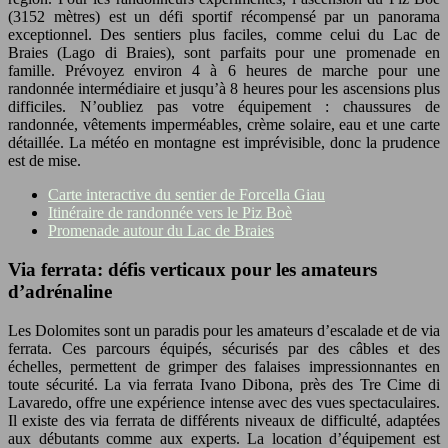
(3152 mètres) est un défi sportif récompensé par un panorama
exceptionnel. Des sentiers plus faciles, comme celui du Lac de
Braies (Lago di Braies), sont parfaits pour une promenade en
famille. Prévoyez environ 4 à 6 heures de marche pour une
randonnée intermédiaire et jusqu’à 8 heures pour les ascensions plus
difficiles. N’oubliez pas votre équipement : chaussures de
randonnée, vêtements imperméables, crème solaire, eau et une carte
détaillée. La météo en montagne est imprévisible, donc la prudence
est de mise.
Carte interactive du sentier de Forcella Giau
Itinéraire de randonnée vers le Piz Boè
Promenade autour du Lac de Braies
Via ferrata: défis verticaux pour les amateurs
d’adrénaline
Les Dolomites sont un paradis pour les amateurs d’escalade et de via
ferrata. Ces parcours équipés, sécurisés par des câbles et des
échelles, permettent de grimper des falaises impressionnantes en
toute sécurité. La via ferrata Ivano Dibona, près des Tre Cime di
Lavaredo, offre une expérience intense avec des vues spectaculaires.
Il existe des via ferrata de différents niveaux de difficulté, adaptées
aux débutants comme aux experts. La location d’équipement est