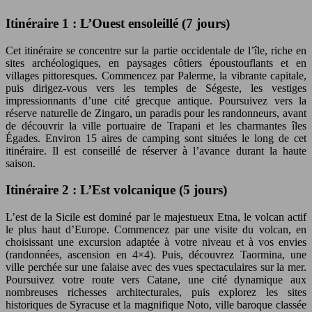
Itinéraire 1 : L’Ouest ensoleillé (7 jours)
Cet itinéraire se concentre sur la partie occidentale de l’île, riche en
sites archéologiques, en paysages côtiers époustouflants et en
villages pittoresques. Commencez par Palerme, la vibrante capitale,
puis dirigez-vous vers les temples de Ségeste, les vestiges
impressionnants d’une cité grecque antique. Poursuivez vers la
réserve naturelle de Zingaro, un paradis pour les randonneurs, avant
de découvrir la ville portuaire de Trapani et les charmantes îles
Égades. Environ 15 aires de camping sont situées le long de cet
itinéraire. Il est conseillé de réserver à l’avance durant la haute
saison.
Itinéraire 2 : L’Est volcanique (5 jours)
L’est de la Sicile est dominé par le majestueux Etna, le volcan actif
le plus haut d’Europe. Commencez par une visite du volcan, en
choisissant une excursion adaptée à votre niveau et à vos envies
(randonnées, ascension en 4×4). Puis, découvrez Taormina, une
ville perchée sur une falaise avec des vues spectaculaires sur la mer.
Poursuivez votre route vers Catane, une cité dynamique aux
nombreuses richesses architecturales, puis explorez les sites
historiques de Syracuse et la magnifique Noto, ville baroque classée