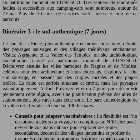
au patrimoine mondial de l’UNESCO. Des sentiers de randonnée
faciles et accessibles aux camping-cars sont nombreux autour de
l’Etna. Plus de 10 aires de services sont situées le long de ce
parcours.
Itinéraire 3 : le sud authentique (7 jours)
Le sud de la Sicile, plus authentique et moins touristique, dévoile
des paysages sauvages et des villages médiévaux enchanteurs.
Visitez Agrigente et la Vallée des Temples, un site archéologique
exceptionnel classé au patrimoine mondial de l’UNESCO.
Découvrez ensuite les villes baroques de Raguse et de Modica,
célèbres pour leur architecture et leurs chocolats. Explorez la côte
sud sauvage, en passant par des criques cachées et des plages
isolées. La route est parfois sinueuse et étroite, mais les paysages
valent amplement l’effort. Prévoyez environ 7 jours pour découvrir
pleinement cette région, avec une planification précise des aires de
stationnement, plus rares dans cette zone. Le parc archéologique de
la vallée des Temples s’étend sur 130 hectares.
Conseils pour adapter vos itinéraires :
La flexibilité est l’un
des atouts majeurs du voyage en camping-car. N’hésitez pas à
dévier de vos plans initiaux pour explorer des routes
secondaires, découvrir des villages inattendus et profiter de
moments de détente impromptus. Vérifiez la météo avant de