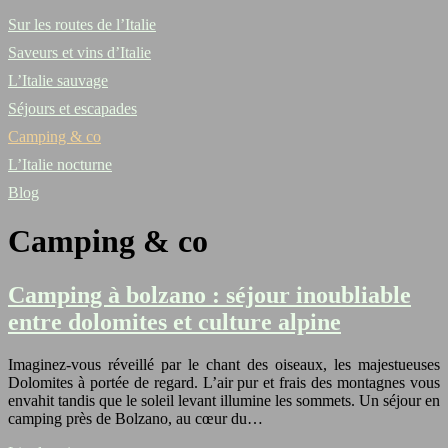
Sur les routes de l’Italie
Saveurs et vins d’Italie
L’Italie sauvage
Séjours et escapades
Camping & co
L’Italie nocturne
Blog
Camping & co
Camping à bolzano : séjour inoubliable
entre dolomites et culture alpine
Imaginez-vous réveillé par le chant des oiseaux, les majestueuses
Dolomites à portée de regard. L’air pur et frais des montagnes vous
envahit tandis que le soleil levant illumine les sommets. Un séjour en
camping près de Bolzano, au cœur du…