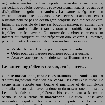
régularité et leur texture. Il est important de vérifier le taux de sucre,
car certains boudoirs peuvent être excessivement sucrés, ce qui peut
déséquilibrer le goût du
tiramisu
. La texture est également un
critère important : les boudoirs doivent être suffisamment secs et
résistants pour ne pas se désintégrer lorsqu’ils sont imbibés de café.
Enfin, il est possible de faire ses boudoirs maison, en utilisant une
recette tiramisu facile
et rapide, pour un contrôle total sur les
ingrédients et les saveurs. On trouve de nombreuses recettes sur
Internet qui indiquent qu’une préparation dure environ 15 minutes,
plus 10 minutes de cuisson, idéal pour un
tiramisu rapide
.
Vérifiez le taux de sucre pour un équilibre parfait.
Optez pour des marques reconnues pour leur qualité.
Assurez-vous que les boudoirs sont suffisamment secs.
Les autres ingrédients : cacao, œufs, sucre…
Outre le
mascarpone
, le
café
et les
boudoirs
, le
tiramisu
contient
d’autres ingrédients essentiels : le
cacao
, les œufs et le sucre. Le
cacao
amer apporte une touche d’amertume et de complexité
aromatique, contrastant avec la douceur du mascarpone et du sucre.
Les œufs, frais et de préférence bio, contribuent à la texture
onctueuse de la crème au
mascarpone
. Le sucre, utilisé avec
modération, équilibre les saveurs et apporte une touche de