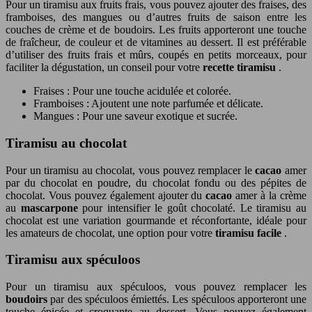
Pour un tiramisu aux fruits frais, vous pouvez ajouter des fraises, des
framboises, des mangues ou d’autres fruits de saison entre les
couches de crème et de boudoirs. Les fruits apporteront une touche
de fraîcheur, de couleur et de vitamines au dessert. Il est préférable
d’utiliser des fruits frais et mûrs, coupés en petits morceaux, pour
faciliter la dégustation, un conseil pour votre
recette tiramisu
.
Fraises : Pour une touche acidulée et colorée.
Framboises : Ajoutent une note parfumée et délicate.
Mangues : Pour une saveur exotique et sucrée.
Tiramisu au chocolat
Pour un tiramisu au chocolat, vous pouvez remplacer le
cacao
amer
par du chocolat en poudre, du chocolat fondu ou des pépites de
chocolat. Vous pouvez également ajouter du
cacao
amer à la crème
au
mascarpone
pour intensifier le goût chocolaté. Le tiramisu au
chocolat est une variation gourmande et réconfortante, idéale pour
les amateurs de chocolat, une option pour votre
tiramisu facile
.
Tiramisu aux spéculoos
Pour un tiramisu aux spéculoos, vous pouvez remplacer les
boudoirs
par des spéculoos émiettés. Les spéculoos apporteront une
touche épicée et croquante au dessert. Vous pouvez également