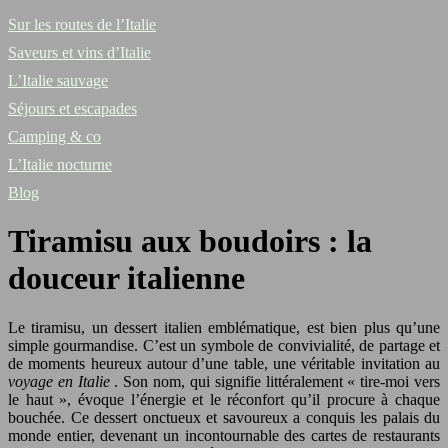
Sur les routes de l’Italie
Saveurs et vins d’Italie
L’Italie sauvage
Séjours et escapades
Camping & co
L’Italie nocturne
Blog
Tiramisu aux boudoirs : la
douceur italienne
Le tiramisu, un dessert italien emblématique, est bien plus qu’une
simple gourmandise. C’est un symbole de convivialité, de partage et
de moments heureux autour d’une table, une véritable invitation au
voyage en Italie
. Son nom, qui signifie littéralement « tire-moi vers
le haut », évoque l’énergie et le réconfort qu’il procure à chaque
bouchée. Ce dessert onctueux et savoureux a conquis les palais du
monde entier, devenant un incontournable des cartes de restaurants