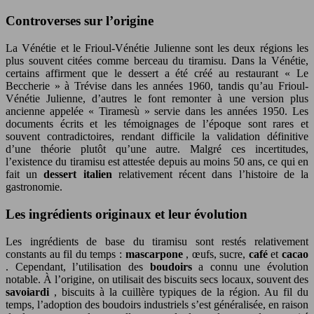
Controverses sur l’origine
La Vénétie et le Frioul-Vénétie Julienne sont les deux régions les
plus souvent citées comme berceau du tiramisu. Dans la Vénétie,
certains affirment que le dessert a été créé au restaurant « Le
Beccherie » à Trévise dans les années 1960, tandis qu’au Frioul-
Vénétie Julienne, d’autres le font remonter à une version plus
ancienne appelée « Tiramesù » servie dans les années 1950. Les
documents écrits et les témoignages de l’époque sont rares et
souvent contradictoires, rendant difficile la validation définitive
d’une théorie plutôt qu’une autre. Malgré ces incertitudes,
l’existence du tiramisu est attestée depuis au moins 50 ans, ce qui en
fait un
dessert italien
relativement récent dans l’histoire de la
gastronomie.
Les ingrédients originaux et leur évolution
Les ingrédients de base du tiramisu sont restés relativement
constants au fil du temps :
mascarpone
, œufs, sucre,
café
et
cacao
. Cependant, l’utilisation des
boudoirs
a connu une évolution
notable. À l’origine, on utilisait des biscuits secs locaux, souvent des
savoiardi
, biscuits à la cuillère typiques de la région. Au fil du
temps, l’adoption des boudoirs industriels s’est généralisée, en raison