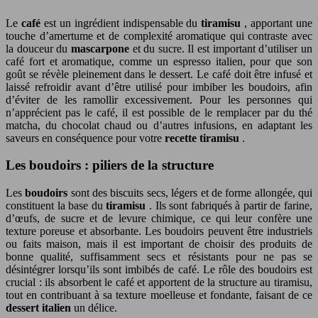
Le
café
est un ingrédient indispensable du
tiramisu
, apportant une
touche d’amertume et de complexité aromatique qui contraste avec
la douceur du
mascarpone
et du sucre. Il est important d’utiliser un
café fort et aromatique, comme un espresso italien, pour que son
goût se révèle pleinement dans le dessert. Le café doit être infusé et
laissé refroidir avant d’être utilisé pour imbiber les boudoirs, afin
d’éviter de les ramollir excessivement. Pour les personnes qui
n’apprécient pas le café, il est possible de le remplacer par du thé
matcha, du chocolat chaud ou d’autres infusions, en adaptant les
saveurs en conséquence pour votre
recette tiramisu
.
Les boudoirs : piliers de la structure
Les
boudoirs
sont des biscuits secs, légers et de forme allongée, qui
constituent la base du
tiramisu
. Ils sont fabriqués à partir de farine,
d’œufs, de sucre et de levure chimique, ce qui leur confère une
texture poreuse et absorbante. Les boudoirs peuvent être industriels
ou faits maison, mais il est important de choisir des produits de
bonne qualité, suffisamment secs et résistants pour ne pas se
désintégrer lorsqu’ils sont imbibés de café. Le rôle des boudoirs est
crucial : ils absorbent le café et apportent de la structure au tiramisu,
tout en contribuant à sa texture moelleuse et fondante, faisant de ce
dessert italien
un délice.