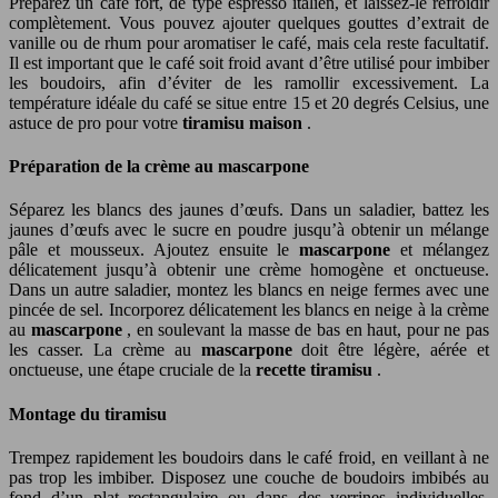
Préparez un café fort, de type espresso italien, et laissez-le refroidir
complètement. Vous pouvez ajouter quelques gouttes d’extrait de
vanille ou de rhum pour aromatiser le café, mais cela reste facultatif.
Il est important que le café soit froid avant d’être utilisé pour imbiber
les boudoirs, afin d’éviter de les ramollir excessivement. La
température idéale du café se situe entre 15 et 20 degrés Celsius, une
astuce de pro pour votre
tiramisu maison
.
Préparation de la crème au mascarpone
Séparez les blancs des jaunes d’œufs. Dans un saladier, battez les
jaunes d’œufs avec le sucre en poudre jusqu’à obtenir un mélange
pâle et mousseux. Ajoutez ensuite le
mascarpone
et mélangez
délicatement jusqu’à obtenir une crème homogène et onctueuse.
Dans un autre saladier, montez les blancs en neige fermes avec une
pincée de sel. Incorporez délicatement les blancs en neige à la crème
au
mascarpone
, en soulevant la masse de bas en haut, pour ne pas
les casser. La crème au
mascarpone
doit être légère, aérée et
onctueuse, une étape cruciale de la
recette tiramisu
.
Montage du tiramisu
Trempez rapidement les boudoirs dans le café froid, en veillant à ne
pas trop les imbiber. Disposez une couche de boudoirs imbibés au
fond d’un plat rectangulaire ou dans des verrines individuelles.