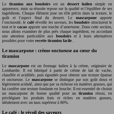
Le
tiramisu aux boudoirs
est un
dessert italien
simple en
apparence, mais sa réussite repose sur la qualité et l’équilibre de ses
ingrédients. Chaque élément joue un rôle précis dans la texture, le
goût et l’aspect final du dessert. Le
mascarpone
apporte
l’onctuosité, le
café
réveille les saveurs, les
boudoirs
structurent le
tout et le
cacao
apporte une touche d’amertume. Dans cette section,
nous allons examiner de plus près chaque ingrédient, en accordant
une attention particulière aux
boudoirs
et à leurs alternatives
possibles pour votre
recette tiramisu facile
.
Le mascarpone : crème onctueuse au cœur du
tiramisu
Le
mascarpone
est un fromage italien à la crème, originaire de
Lombardie. Il est fabriqué à partir de crème de lait de vache,
chauffée et acidifiée, puis égouttée pour obtenir une texture épaisse
et onctueuse. Le
mascarpone
se distingue par son goût doux et
légèrement acidulé, ainsi que par sa richesse en matières grasses, qui
lui confère une texture fondante en bouche. Il est essentiel de choisir
un mascarpone de bonne qualité pour un
tiramisu
réussi, en
privilégiant les produits frais et riches en matières grasses,
idéalement avec un taux supérieur à 80%.
Le café : le réveil des saveurs