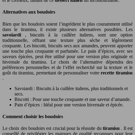
et le crémeux, faisant de ce
dessert italien
un incontournable.
Alternatives aux boudoirs
Bien que les boudoirs soient l’ingrédient le plus couramment utilisé
dans le tiramisu, il existe plusieurs alternatives possibles. Les
savoiardi
, biscuits à la cuillère italiens, sont une option
traditionnelle, offrant une texture plus sèche et légèrement
croquante. Les biscotti, biscuits secs aux amandes, peuvent apporter
une touche plus croquante et parfumée. Le pain d’épices, avec ses
saveurs épicées, peut être utilisé pour une version plus originale et
hivernale du tiramisu. Le choix de l’alternative dépendra des
préférences personnelles et de l’effet recherché sur la texture et le
goût du tiramisu, permettant de personnaliser votre
recette tiramisu
.
Savoiardi : Biscuits à la cuillère italiens, plus traditionnels et
secs.
Biscotti : Pour une touche croquante et une saveur d’amande.
Pain d’épices : Idéal pour une version hivernale et épicée.
Comment choisir les boudoirs
Le choix des boudoirs est crucial pour la réussite du
tiramisu
. Il est
conseillé de privilégier les marques de qualité reconnues pour leur