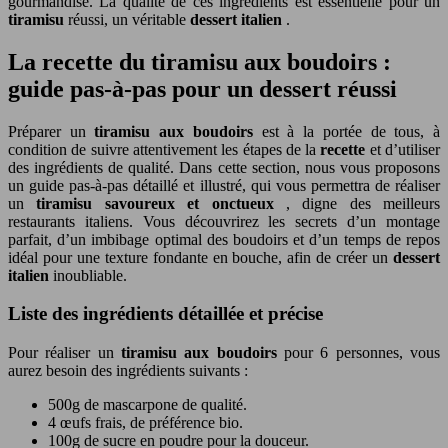
gourmandise. La qualité de ces ingrédients est essentielle pour un
tiramisu
réussi, un véritable
dessert italien
.
La recette du tiramisu aux boudoirs :
guide pas-à-pas pour un dessert réussi
Préparer un
tiramisu aux boudoirs
est à la portée de tous, à
condition de suivre attentivement les étapes de la
recette
et d’utiliser
des ingrédients de qualité. Dans cette section, nous vous proposons
un guide pas-à-pas détaillé et illustré, qui vous permettra de réaliser
un
tiramisu savoureux et onctueux
, digne des meilleurs
restaurants italiens. Vous découvrirez les secrets d’un montage
parfait, d’un imbibage optimal des boudoirs et d’un temps de repos
idéal pour une texture fondante en bouche, afin de créer un
dessert
italien
inoubliable.
Liste des ingrédients détaillée et précise
Pour réaliser un
tiramisu aux boudoirs
pour 6 personnes, vous
aurez besoin des ingrédients suivants :
500g de mascarpone de qualité.
4 œufs frais, de préférence bio.
100g de sucre en poudre pour la douceur.