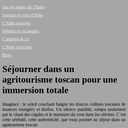
Sur les routes de l’Italie
Saveurs et vins d’Italie
L’Italie sauvage
Séjours et escapades
Camping & co
L’Italie nocturne
Blog
Séjourner dans un
agritourisme toscan pour une
immersion totale
Imaginez : le soleil couchant baigne les douces collines toscanes de
nuances orangées et dorées. Un silence paisible, rompu seulement
par le chant des cigales et le murmure du vent dans les oliviers. C’est
cette sérénité, cette authenticité, que vous promet un séjour dans un
agritourisme toscan.