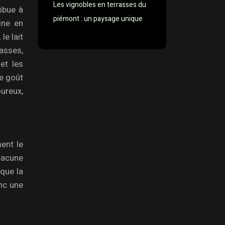
Les vignobles en terrasses du
ibue à
piémont : un paysage unique
ine en
le lait
rasses,
et les
le goût
ureux,
ment le
chacune
 que la
onc une