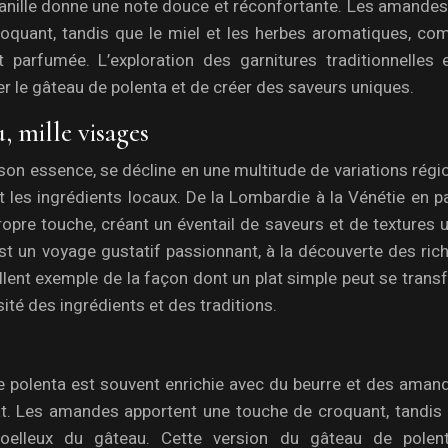
 vanille donne une note douce et réconfortante. Les amandes
croquant, tandis que le miel et les herbes aromatiques, co
 parfumée. L’exploration des garnitures traditionnelles 
 le gâteau de polenta et de créer des saveurs uniques.
, mille visages
son essence, se décline en une multitude de variations régi
et les ingrédients locaux. De la Lombardie à la Vénétie en 
opre touche, créant un éventail de saveurs et de textures 
est un voyage gustatif passionnant, à la découverte des ri
xcellent exemple de la façon dont un plat simple peut se tran
sité des ingrédients et des traditions.
e polenta est souvent enrichie avec du beurre et des amand
at. Les amandes apportent une touche de croquant, tandis 
oelleux du gâteau. Cette version du gâteau de polen