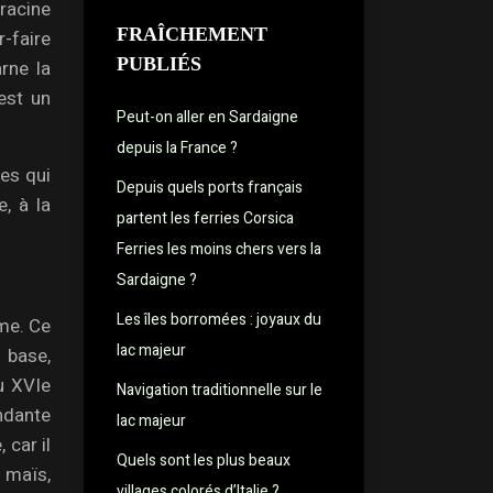
 racine
FRAÎCHEMENT
-faire
PUBLIÉS
rne la
’est un
Peut-on aller en Sardaigne
depuis la France ?
es qui
Depuis quels ports français
e, à la
partent les ferries Corsica
Ferries les moins chers vers la
Sardaigne ?
Les îles borromées : joyaux du
ême. Ce
lac majeur
 base,
au XVIe
Navigation traditionnelle sur le
ondante
lac majeur
 car il
Quels sont les plus beaux
 maïs,
villages colorés d’Italie ?