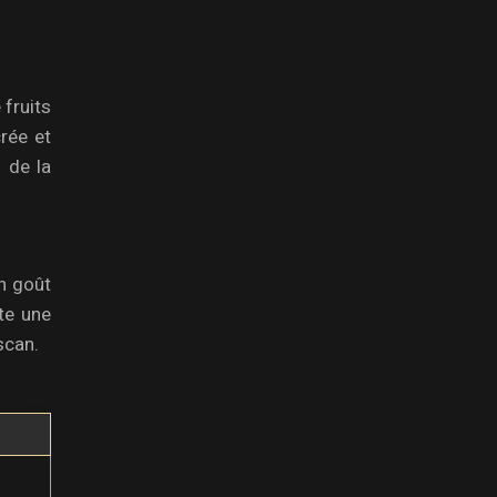
 fruits
crée et
 de la
un goût
ute une
scan.