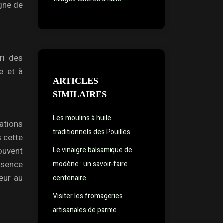
igne de
ri des
e et à
ARTICLES
SIMILAIRES
Les moulins à huile
ations
traditionnels des Pouilles
s cette
ouvent
Le vinaigre balsamique de
résence
modène : un savoir-faire
eur au
centenaire
Visiter les fromageries
artisanales de parme