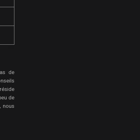
pas de
nseils
 réside
 peu de
, nous