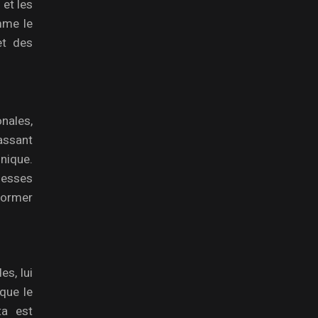
 et les
mme le
et des
onales,
passant
unique.
chesses
sformer
es, lui
que le
ta est