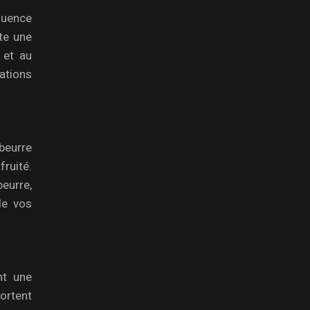
fluence
rte une
 et au
ations
beurre
fruité.
beurre,
de vos
nt une
portent