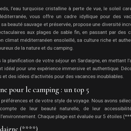
eds, l’eau turquoise cristalline à perte de vue, le soleil ca
éditerranée, vous offre un cadre idyllique pour des va
our sa beauté sauvage et préservée, propose une diversité inc
taculaires aux plages de sable fin, en passant par des c
climat méditerranéen ensoleillé, sa culture riche et authe
oureux de la nature et du camping.
 planification de votre séjour en Sardaigne, en mettant l’
idéal pour une expérience immersive et authentique. Déc
s et des idées d’activités pour des vacances inoubliables.
gne pour le camping : un top 5
s préférences et de votre style de voyage. Nous avons sélec
ompte de leur beauté naturelle, de leur accessibilit
 l’environnement. Chaque plage est évaluée sur 5 étoiles (***
ardaigne (****)