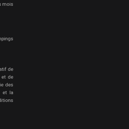
es mois
mpings
atif de
 et de
ie des
 et la
itions