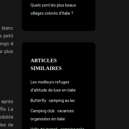
Quels sont les plus beaux
villages colorés d’Italie ?
e blanc
 petit
ings à
ur plus
ARTICLES
SIMILAIRES
Les meilleurs refuges
d’altitude de luxe en italie
Butterfly : camping au lac
 après
le. Le
Camping club : vacances
ibilité
organisées en italie
les de