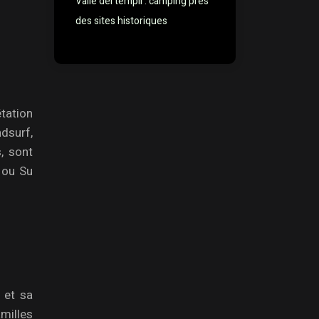
Valle dei templi : camping près
des sites historiques
tation
dsurf,
, sont
 ou Su
 et sa
amilles