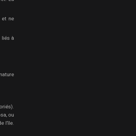
 et ne
liés à
nature
oriés).
osa, ou
 l’île.