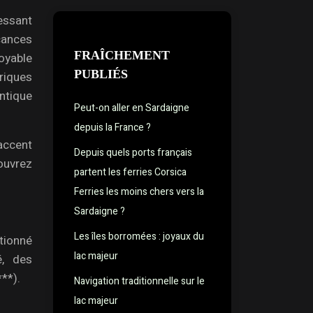
ressant
cances
FRAÎCHEMENT
royable
PUBLIÉS
riques
ntique
Peut-on aller en Sardaigne
depuis la France ?
accent
Depuis quels ports français
ouvrez
partent les ferries Corsica
Ferries les moins chers vers la
Sardaigne ?
Les îles borromées : joyaux du
tionné
lac majeur
é, des
**).
Navigation traditionnelle sur le
lac majeur