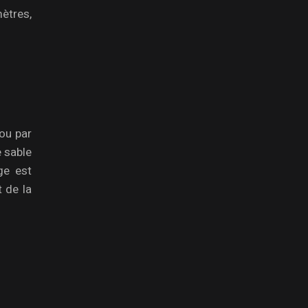
mètres,
ou par
e sable
ge est
 de la