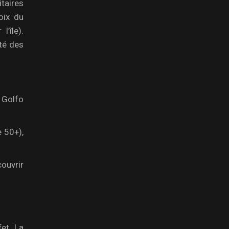
taires
oix du
’île).
ité des
u Golfo
e 50+),
ouvrir
fet. La