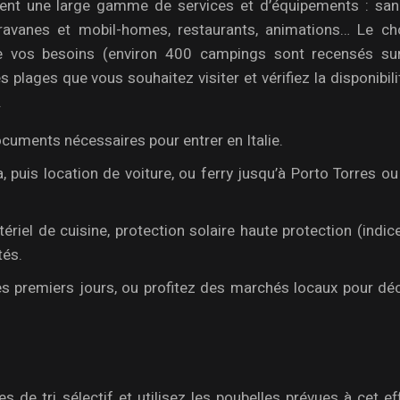
rent une large gamme de services et d’équipements : sani
avanes et mobil-homes, restaurants, animations… Le ch
vos besoins (environ 400 campings sont recensés sur l
plages que vous souhaitez visiter et vérifiez la disponibil
.
documents nécessaires pour entrer en Italie.
, puis location de voiture, ou ferry jusqu’à Porto Torres o
riel de cuisine, protection solaire haute protection (indic
tés.
s premiers jours, ou profitez des marchés locaux pour déc
es de tri sélectif et utilisez les poubelles prévues à cet ef