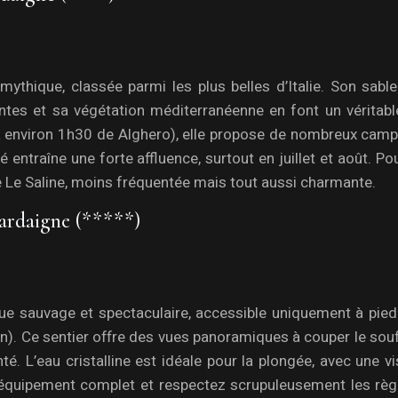
mythique, classée parmi les plus belles d’Italie. Son sabl
tes et sa végétation méditerranéenne en font un véritable
(à environ 1h30 de Alghero), elle propose de nombreux camp
 entraîne une forte affluence, surtout en juillet et août. Po
 de Le Saline, moins fréquentée mais tout aussi charmante.
 sardaigne (*****)
ique sauvage et spectaculaire, accessible uniquement à pied
). Ce sentier offre des vues panoramiques à couper le souff
 L’eau cristalline est idéale pour la plongée, avec une vis
 équipement complet et respectez scrupuleusement les règ