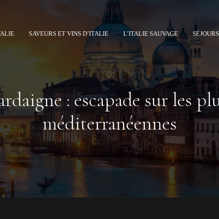
TALIE
SAVEURS ET VINS D’ITALIE
L’ITALIE SAUVAGE
SÉJOURS
daigne : escapade sur les plu
méditerranéennes