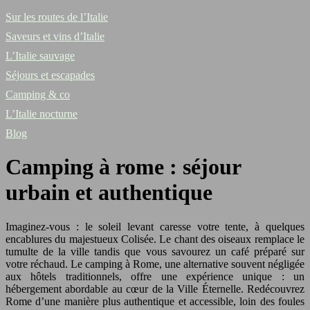
Sur les routes de l’Italie
Saveurs et vins d’Italie
L’Italie sauvage
Séjours et escapades
Camping & co
L’Italie nocturne
Blog
Camping à rome : séjour
urbain et authentique
Imaginez-vous : le soleil levant caresse votre tente, à quelques
encablures du majestueux Colisée. Le chant des oiseaux remplace le
tumulte de la ville tandis que vous savourez un café préparé sur
votre réchaud. Le camping à Rome, une alternative souvent négligée
aux hôtels traditionnels, offre une expérience unique : un
hébergement abordable au cœur de la Ville Éternelle. Redécouvrez
Rome d’une manière plus authentique et accessible, loin des foules